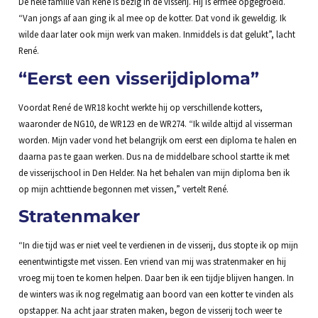
De hele familie van René is bezig in de visserij. Hij is ermee opgegroeid.
“Van jongs af aan ging ik al mee op de kotter. Dat vond ik geweldig. Ik
wilde daar later ook mijn werk van maken. Inmiddels is dat gelukt”, lacht
René.
“Eerst een visserijdiploma”
Voordat René de WR18 kocht werkte hij op verschillende kotters,
waaronder de NG10, de WR123 en de WR274. “Ik wilde altijd al visserman
worden. Mijn vader vond het belangrijk om eerst een diploma te halen en
daarna pas te gaan werken. Dus na de middelbare school startte ik met
de visserijschool in Den Helder. Na het behalen van mijn diploma ben ik
op mijn achttiende begonnen met vissen,” vertelt René.
Stratenmaker
“In die tijd was er niet veel te verdienen in de visserij, dus stopte ik op mijn
eenentwintigste met vissen. Een vriend van mij was stratenmaker en hij
vroeg mij toen te komen helpen. Daar ben ik een tijdje blijven hangen. In
de winters was ik nog regelmatig aan boord van een kotter te vinden als
opstapper. Na acht jaar straten maken, begon de visserij toch weer te