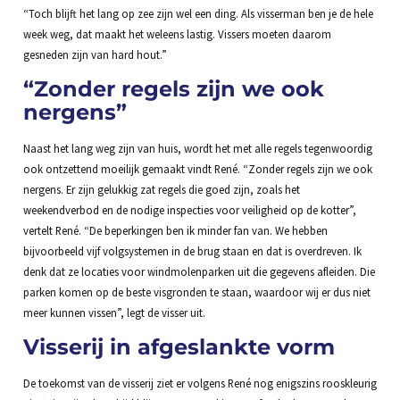
“Toch blijft het lang op zee zijn wel een ding. Als visserman ben je de hele
week weg, dat maakt het weleens lastig. Vissers moeten daarom
gesneden zijn van hard hout.”
“Zonder regels zijn we ook
nergens”
Naast het lang weg zijn van huis, wordt het met alle regels tegenwoordig
ook ontzettend moeilijk gemaakt vindt René. “Zonder regels zijn we ook
nergens. Er zijn gelukkig zat regels die goed zijn, zoals het
weekendverbod en de nodige inspecties voor veiligheid op de kotter”,
vertelt René. “De beperkingen ben ik minder fan van. We hebben
bijvoorbeeld vijf volgsystemen in de brug staan en dat is overdreven. Ik
denk dat ze locaties voor windmolenparken uit die gegevens afleiden. Die
parken komen op de beste visgronden te staan, waardoor wij er dus niet
meer kunnen vissen”, legt de visser uit.
Visserij in afgeslankte vorm
De toekomst van de visserij ziet er volgens René nog enigszins rooskleurig