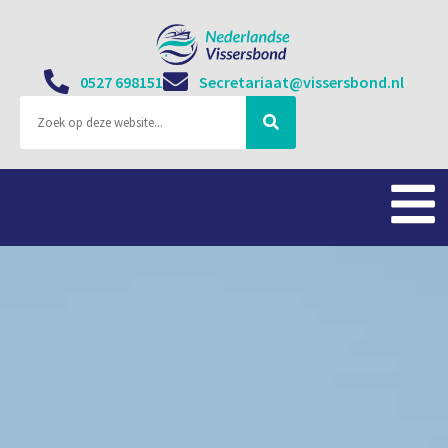
0527 698151
Secretariaat@vissersbond.nl