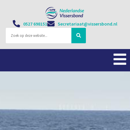
0527 698151
Secretariaat@vissersbond.nl