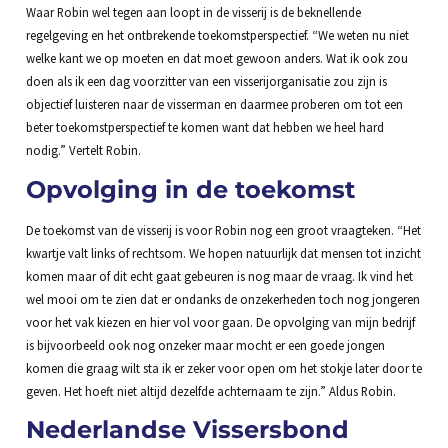
Waar Robin wel tegen aan loopt in de visserij is de beknellende
regelgeving en het ontbrekende toekomstperspectief. “We weten nu niet
welke kant we op moeten en dat moet gewoon anders. Wat ik ook zou
doen als ik een dag voorzitter van een visserijorganisatie zou zijn is
objectief luisteren naar de visserman en daarmee proberen om tot een
beter toekomstperspectief te komen want dat hebben we heel hard
nodig.” Vertelt Robin.
Opvolging in de toekomst
De toekomst van de visserij is voor Robin nog een groot vraagteken. “Het
kwartje valt links of rechtsom. We hopen natuurlijk dat mensen tot inzicht
komen maar of dit echt gaat gebeuren is nog maar de vraag. Ik vind het
wel mooi om te zien dat er ondanks de onzekerheden toch nog jongeren
voor het vak kiezen en hier vol voor gaan. De opvolging van mijn bedrijf
is bijvoorbeeld ook nog onzeker maar mocht er een goede jongen
komen die graag wilt sta ik er zeker voor open om het stokje later door te
geven. Het hoeft niet altijd dezelfde achternaam te zijn.” Aldus Robin.
Nederlandse Vissersbond