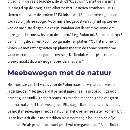
dit schip in de vaart brachten, de SH-23 ‘Albatros’.” Vertelt de visserman.
“De vogel op de boeg is een Albatros met 12 sterren eromheen. De 12
sterren staan voor de eerdere 12 EG-lidstaten. 12 landen verenigd maar
toch zo vrij als een vogel. Voor mij is het gevoel van vrijheid op zee een
van de mooiste dingen die er zijn. Vandaar dat ik het mooi vond om
deze gedachte nieuw leven in de blazen.” Legt Robin uit. Samen met zijn 3
bemanningsleden vist Robin op garnalen en platvis. “Op het moment
vissen we met kettingmatten op platvis maar in de zomer bouwen we
vaak weer om naar de garnalenvisserij. De flexibiliteit die je hiermee
creëert maakt dit werk nog mooier dan het al is.”
Meebewegen met de natuur
Het mooiste van het vak is voor de Robin naast de vrijheid op zee het
jagersgevoel. “Het gevoel dat je moet jagen naar je prooi blijft gewoon
prachtig. Natuurlijk gaat het soms iets minder, maar de goeie vangsten
daarna maken het toch weer goed. Elke dag, elke minuut is alles anders.
Je moet meebewegen met de natuur en het over je heen laten komen. Dit
is een kwaliteit die je moet hebben als visserman; je houdt ervan of je
haat het. En als je het doet moet je het vol overgave doen.” Aldus Robin.