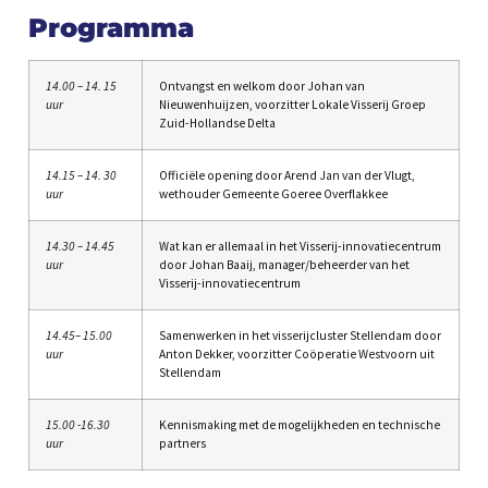
Programma
14.00 – 14. 15
Ontvangst en welkom door Johan van
uur
Nieuwenhuijzen, voorzitter Lokale Visserij Groep
Zuid-Hollandse Delta
14.15 – 14. 30
Officiële opening door Arend Jan van der Vlugt,
uur
wethouder Gemeente Goeree Overflakkee
14.30 – 14.45
Wat kan er allemaal in het Visserij-innovatiecentrum
uur
door Johan Baaij, manager/beheerder van het
Visserij-innovatiecentrum
14.45– 15.00
Samenwerken in het visserijcluster Stellendam door
uur
Anton Dekker, voorzitter Coöperatie Westvoorn uit
Stellendam
15.00 -16.30
Kennismaking met de mogelijkheden en technische
uur
partners