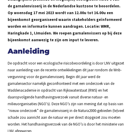
de garnalenvisserij in de Nederlandse kustzone te beoordelen.
Op woensdag 17 mei 2023 wordt van 12.00u tot 16.00u een
bijeenkomst georganiseerd waarin stakeholders geïnformeerd
worden en informatie kunnen aandragen. Locatie: WMR,
Haringkade 1, IJmuiden. We roepen garnalenvissers op bij deze
bijeenkomst aanwezig te zijn om input te leveren.
Aanleiding
De opdracht voor een ecologische risicobeoordeling is door LNV uitgezet
naar aanleiding van de recente ontwikkelingen dit jaar rondom de Wnb-
vergunning voor de garnalenvisserij. Begin dit jaar werd de
garnalensector namelijk geconfronteerd met een onderzoek van de
Waddenacademie in opdracht van Rijkswaterstaat (RWS) en het
daaropvolgende handhavingsverzoek vanuit diverse natuur- en
milieuorganisaties (NGO’s). Deze NGO’s zijn van mening dat op basis van
“nieuw onderzoek” de garnalenvisserij in de Natura2000-gebieden (te)veel
schade zou aanricht aan de natuur en per direct stopgezet zou moeten
worden. Het handhavingsverzoek van de NGO’s is door het ministerie van
LNV afgewezen.