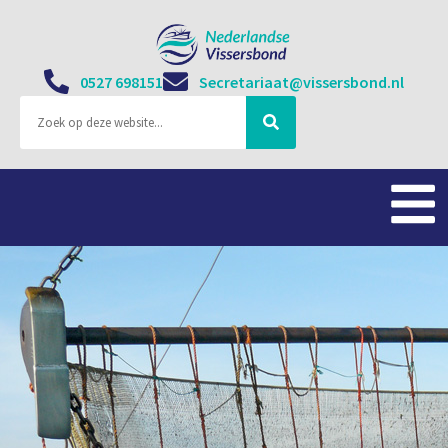
0527 698151
Secretariaat@vissersbond.nl