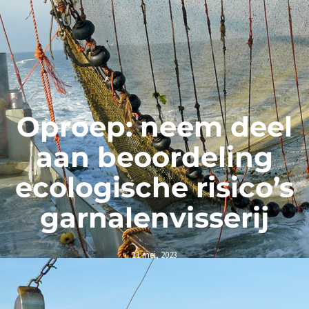
Oproep: neem deel
aan beoordeling
ecologische risico’s
garnalenvisserij
11 mei, 2023