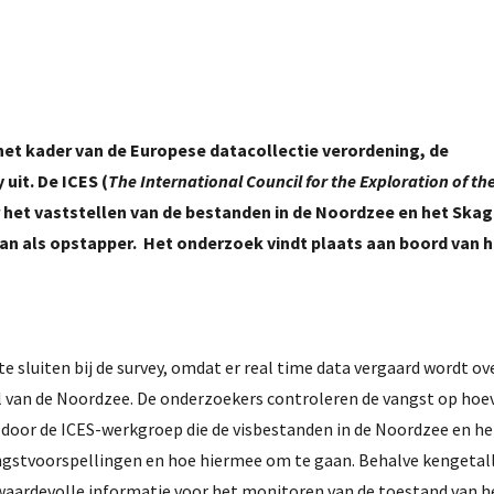
het kader van de Europese datacollectie verordening, de
uit. De ICES (
The International Council for the Exploration of th
 het vaststellen van de bestanden in de Noordzee en het Skag
aan als opstapper. Het onderzoek vindt plaats aan boord van 
e sluiten bij de survey, omdat er real time data vergaard wordt ov
eel van de Noordzee. De onderzoekers controleren de vangst op hoe
door de ICES-werkgroep die de visbestanden in de Noordzee en he
vangstvoorspellingen en hoe hiermee om te gaan. Behalve kengetal
 waardevolle informatie voor het monitoren van de toestand van h