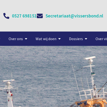
0527 698151
Secretariaat@vissersbond.nl
Over ons
Wat wij doen
Dossiers
Over vi