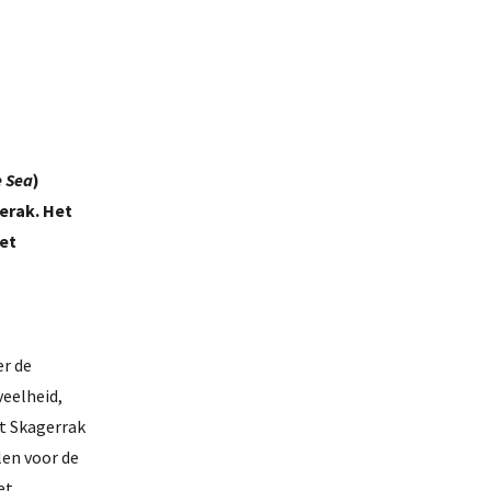
e Sea
)
erak. Het
het
er de
veelheid,
t Skagerrak
len voor de
et