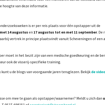
e hoogte van deze informatie.
onderzoeksweken is er per reis plaats voor één opstapper uit de
n met 14 augustus
en
17 augustus tot en met 11 september
. De 
arbij vertrek in principe plaatsvindt vanuit Scheveningen of een 
er moet in het bezit zijn van een medische goedkeuring en de be
eur ook de visserij-specifieke training.
k kunt u de blogs van voorgaande jaren teruglezen. Bekijk
de vide
resse om mee te gaan als opstapper/waarnemer? Meldt u zich dan
u
d, T 0527-698151 of
secretariaat@vissersbond.nl
.