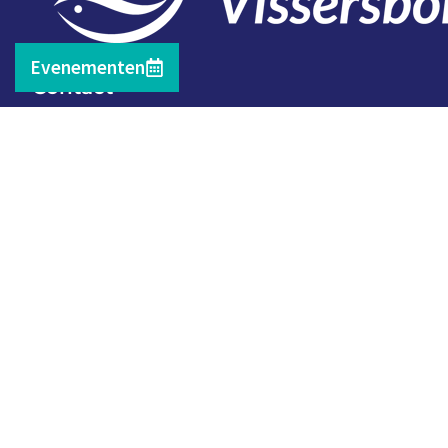
Evenementen
Contact
Telefoon: 0527 698151
E-mail: secretariaat@vissersbond.nl
Adres: Het spijk 20, 8321 WT Urk