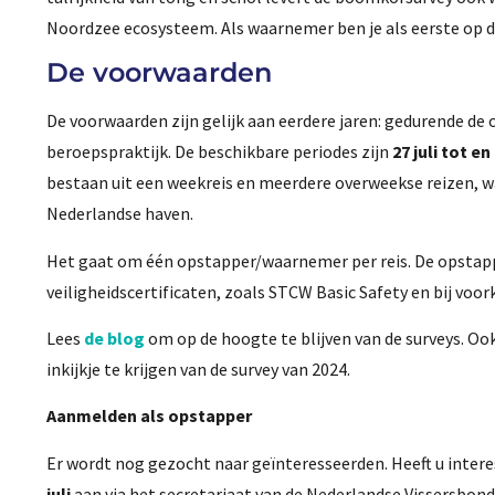
Noordzee ecosysteem. Als waarnemer ben je als eerste op d
De voorwaarden
De voorwaarden zijn gelijk aan eerdere jaren: gedurende de 
beroepspraktijk. De beschikbare periodes zijn
27 juli tot e
bestaan uit een weekreis en meerdere overweekse reizen, wa
Nederlandse haven.
Het gaat om één opstapper/waarnemer per reis. De opstapp
veiligheidscertificaten, zoals STCW Basic Safety en bij voork
Lees
de blog
om op de hoogte te blijven van de surveys. Oo
inkijkje te krijgen van de survey van 2024.
Aanmelden als opstapper
Er wordt nog gezocht naar geïnteresseerden. Heeft u inte
juli
aan via het secretariaat van de Nederlandse Vissersbon