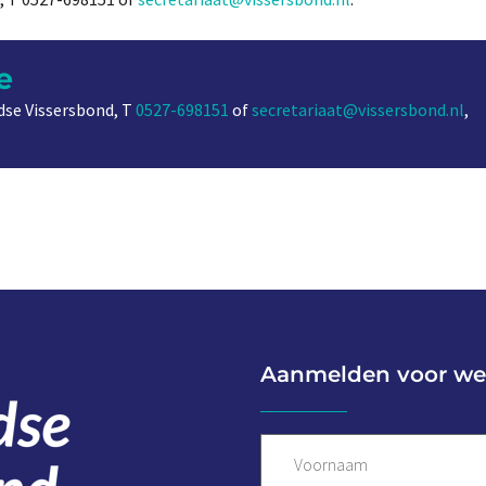
e
se Vissersbond, T
0527-698151
of
secretariaat@vissersbond.nl
,
Aanmelden voor we