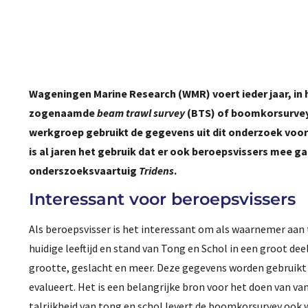
Wageningen Marine Research (WMR) voert ieder jaar, in 
zogenaamde
beam trawl survey
(BTS) of boomkorsurvey 
werkgroep gebruikt de gegevens uit dit onderzoek voor
is al jaren het gebruik dat er ook beroepsvissers mee g
onderszoeksvaartuig
Tridens
.
Interessant voor beroepsvissers
Als beroepsvisser is het interessant om als waarnemer aan t
huidige leeftijd en stand van Tong en Schol in een groot d
grootte, geslacht en meer. Deze gegevens worden gebruikt 
evalueert. Het is een belangrijke bron voor het doen van 
talrijkheid van tong en schol levert de boomkorsurvey ook