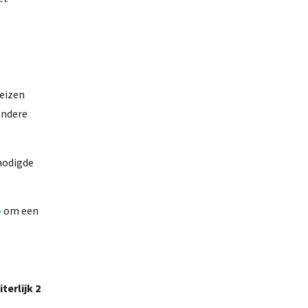
reizen
andere
nodigde
o
om een
iterlijk 2