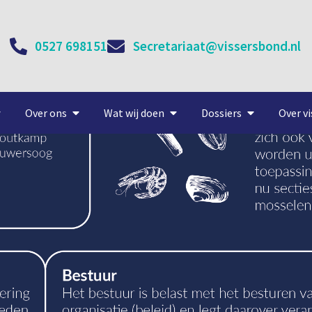
0527 698151
Secretariaat@vissersbond.nl
Over ons
Wat wij doen
Dossiers
Over vi