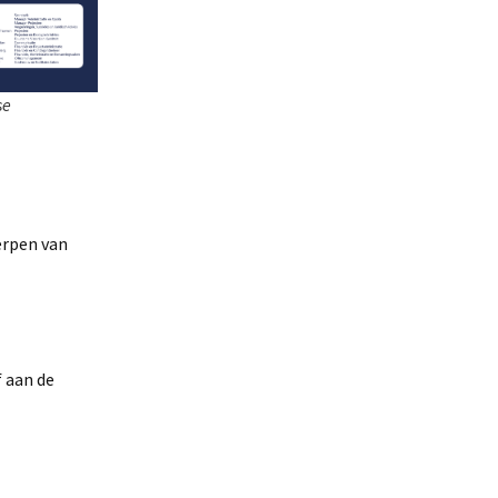
se
erpen van
f aan de