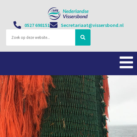
0527 698151
Secretariaat@vissersbond.nl