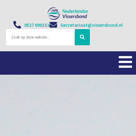
0527 698151
Secretariaat@vissersbond.nl