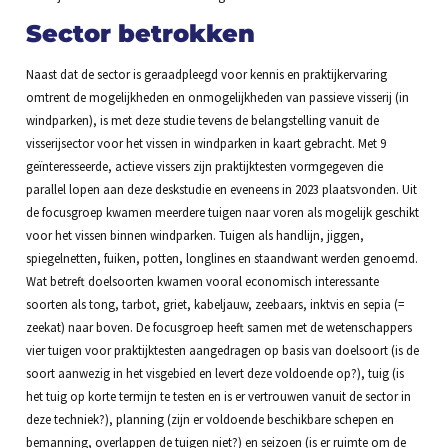
Sector betrokken
Naast dat de sector is geraadpleegd voor kennis en praktijkervaring
omtrent de mogelijkheden en onmogelijkheden van passieve visserij (in
windparken), is met deze studie tevens de belangstelling vanuit de
visserijsector voor het vissen in windparken in kaart gebracht. Met 9
geïnteresseerde, actieve vissers zijn praktijktesten vormgegeven die
parallel lopen aan deze deskstudie en eveneens in 2023 plaatsvonden. Uit
de focusgroep kwamen meerdere tuigen naar voren als mogelijk geschikt
voor het vissen binnen windparken. Tuigen als handlijn, jiggen,
spiegelnetten, fuiken, potten, longlines en staandwant werden genoemd.
Wat betreft doelsoorten kwamen vooral economisch interessante
soorten als tong, tarbot, griet, kabeljauw, zeebaars, inktvis en sepia (=
zeekat) naar boven. De focusgroep heeft samen met de wetenschappers
vier tuigen voor praktijktesten aangedragen op basis van doelsoort (is de
soort aanwezig in het visgebied en levert deze voldoende op?), tuig (is
het tuig op korte termijn te testen en is er vertrouwen vanuit de sector in
deze techniek?), planning (zijn er voldoende beschikbare schepen en
bemanning, overlappen de tuigen niet?) en seizoen (is er ruimte om de