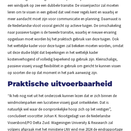
een windpark op zee een dubbele transitie. De visserijsector zal moeten
leren om te vissen in een gebied dat veel meer regels kent en waarbij er
meer aandacht moet zijn voor communicatie en planning. Daarnaast is
de Nederlandse vloot vooral gericht op actieve tuigen. De omschakeling
naar passieve tuigen is de tweede transitie, waarbij er nieuwe ervaring
opgedaan moet worden bij het praktisch gebruik van deze tuigen. Ook
het wettelijke kader voor deze tuigen zal bekeken moeten worden, omdat
uit deze studie blijkt dat beperkingen in het wettelijk kader
kostenverhogend of volledig beperkend op gebruik zijn. Kleinschalige,
passieve visserij vraagt flexibiliteit in gebruik om gericht te kunnen vissen
op soorten die op dat moment in het park aanwezig zijn.
Praktische uitvoerbaarheid
“Ik heb nog niet uit het onderzoek kunnen lezen dat er zich binnen de
windmolenparken een lucratieve visserij gaat ontwikkelen. Dat is
natuurlijk wel waar de oorspronkelijke hoop zich op liet vestigen”,
concludeert voorzitter Johan K. Nooitgedagt van de Nederlandse
Vissersbond/PO Delta Zuid. Wageningen University & Reasearch zal
volgens afspraak met het ministerie LNV eind mei 2024 de eindrapportage