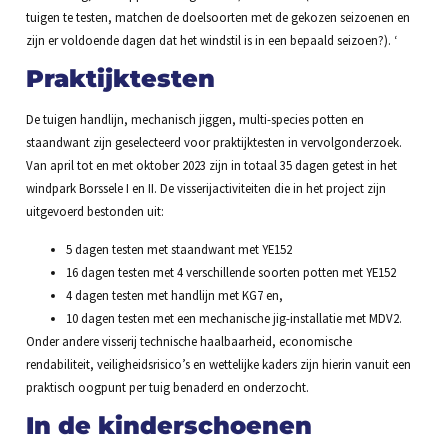
tuigen te testen, matchen de doelsoorten met de gekozen seizoenen en
zijn er voldoende dagen dat het windstil is in een bepaald seizoen?). ‘
Praktijktesten
De tuigen handlijn, mechanisch jiggen, multi-species potten en
staandwant zijn geselecteerd voor praktijktesten in vervolgonderzoek.
Van april tot en met oktober 2023 zijn in totaal 35 dagen getest in het
windpark Borssele I en II. De visserijactiviteiten die in het project zijn
uitgevoerd bestonden uit:
5 dagen testen met staandwant met YE152
16 dagen testen met 4 verschillende soorten potten met YE152
4 dagen testen met handlijn met KG7 en,
10 dagen testen met een mechanische jig-installatie met MDV2.
Onder andere visserij technische haalbaarheid, economische
rendabiliteit, veiligheidsrisico’s en wettelijke kaders zijn hierin vanuit een
praktisch oogpunt per tuig benaderd en onderzocht.
In de kinderschoenen