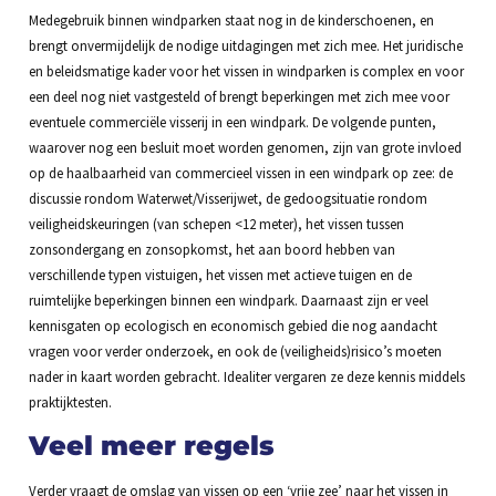
Medegebruik binnen windparken staat nog in de kinderschoenen, en
brengt onvermijdelijk de nodige uitdagingen met zich mee. Het juridische
en beleidsmatige kader voor het vissen in windparken is complex en voor
een deel nog niet vastgesteld of brengt beperkingen met zich mee voor
eventuele commerciële visserij in een windpark. De volgende punten,
waarover nog een besluit moet worden genomen, zijn van grote invloed
op de haalbaarheid van commercieel vissen in een windpark op zee: de
discussie rondom Waterwet/Visserijwet, de gedoogsituatie rondom
veiligheidskeuringen (van schepen <12 meter), het vissen tussen
zonsondergang en zonsopkomst, het aan boord hebben van
verschillende typen vistuigen, het vissen met actieve tuigen en de
ruimtelijke beperkingen binnen een windpark. Daarnaast zijn er veel
kennisgaten op ecologisch en economisch gebied die nog aandacht
vragen voor verder onderzoek, en ook de (veiligheids)risico’s moeten
nader in kaart worden gebracht. Idealiter vergaren ze deze kennis middels
praktijktesten.
Veel meer regels
Verder vraagt de omslag van vissen op een ‘vrije zee’ naar het vissen in