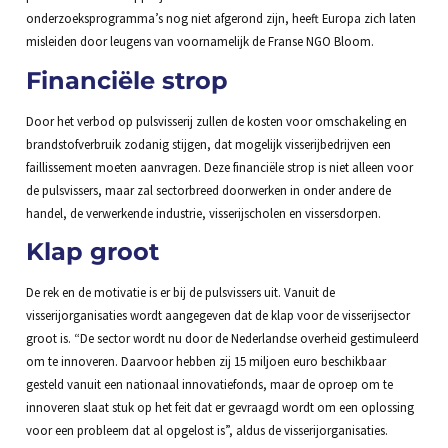
onderzoeksprogramma’s nog niet afgerond zijn, heeft Europa zich laten
misleiden door leugens van voornamelijk de Franse NGO Bloom.
Financiële strop
Door het verbod op pulsvisserij zullen de kosten voor omschakeling en
brandstofverbruik zodanig stijgen, dat mogelijk visserijbedrijven een
faillissement moeten aanvragen. Deze financiële strop is niet alleen voor
de pulsvissers, maar zal sectorbreed doorwerken in onder andere de
handel, de verwerkende industrie, visserijscholen en vissersdorpen.
Klap groot
De rek en de motivatie is er bij de pulsvissers uit. Vanuit de
visserijorganisaties wordt aangegeven dat de klap voor de visserijsector
groot is. “De sector wordt nu door de Nederlandse overheid gestimuleerd
om te innoveren. Daarvoor hebben zij 15 miljoen euro beschikbaar
gesteld vanuit een nationaal innovatiefonds, maar de oproep om te
innoveren slaat stuk op het feit dat er gevraagd wordt om een oplossing
voor een probleem dat al opgelost is”, aldus de visserijorganisaties.