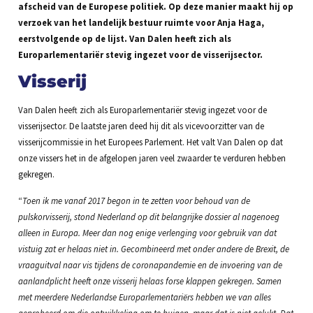
afscheid van de Europese politiek. Op deze manier maakt hij op
verzoek van het landelijk bestuur ruimte voor Anja Haga,
eerstvolgende op de lijst. Van Dalen heeft zich als
Europarlementariër stevig ingezet voor de visserijsector.
Visserij
Van Dalen heeft zich als Europarlementariër stevig ingezet voor de
visserijsector. De laatste jaren deed hij dit als vicevoorzitter van de
visserijcommissie in het Europees Parlement. Het valt Van Dalen op dat
onze vissers het in de afgelopen jaren veel zwaarder te verduren hebben
gekregen.
“
Toen ik me vanaf
2017 begon in te zetten voor behoud van de
pulskorvisserij, stond Nederland op dit belangrijke dossier al nagenoeg
alleen in Europa. Meer dan nog enige verlenging voor gebruik van dat
vistuig zat er helaas niet in. Gecombineerd met onder andere de Brexit, de
vraaguitval naar vis tijdens de coronapandemie en de invoering van de
aanlandplicht heeft onze visserij helaas forse klappen gekregen. Samen
met meerdere Nederlandse Europarlementariërs hebben we van alles
geprobeerd om die ontwikkeling om te buigen, maar dat is niet gelukt. Dat