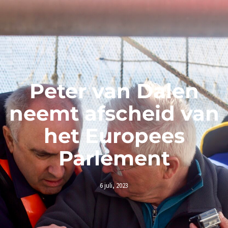
Peter van Dalen
neemt afscheid van
het Europees
Parlement
6 juli, 2023