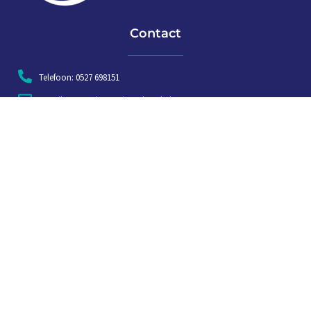
Contact
Telefoon: 0527 698151
E-mail: secretariaat@vissersbond.nl
Adres: Het spijk 20, 8321 WT Urk
Aanmelden voor weekjournaal