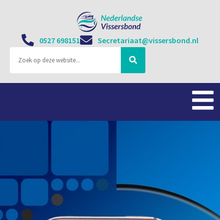
0527 698151
Secretariaat@vissersbond.nl