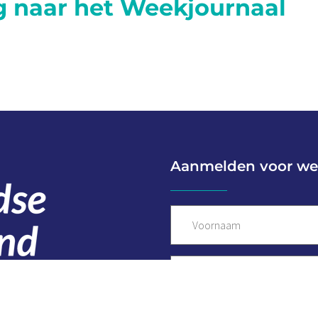
g naar het Weekjournaal
Aanmelden voor we