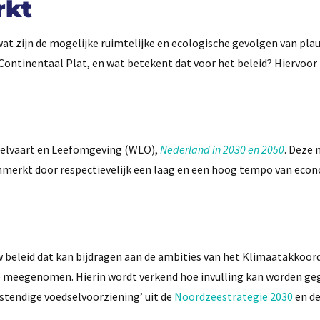
rkt
wat zijn de mogelijke ruimtelijke en ecologische gevolgen van pla
ontinentaal Plat, en wat betekent dat voor het beleid? Hiervoor z
Welvaart en Leefomgeving (WLO),
Nederland in 2030 en 2050
. Deze
nmerkt door respectievelijk een laag en een hoog tempo van eco
w beleid dat kan bijdragen aan de ambities van het Klimaatakkoord
 meegenomen. Hierin wordt verkend hoe invulling kan worden ge
estendige voedselvoorziening’ uit de
Noordzeestrategie 2030
en d