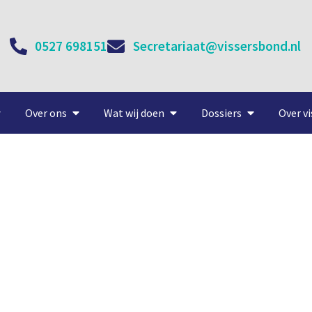
0527 698151
Secretariaat@vissersbond.nl
Over ons
Wat wij doen
Dossiers
Over vi