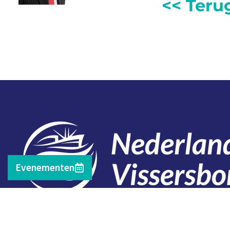
<< Teru
Evenementen
Contact