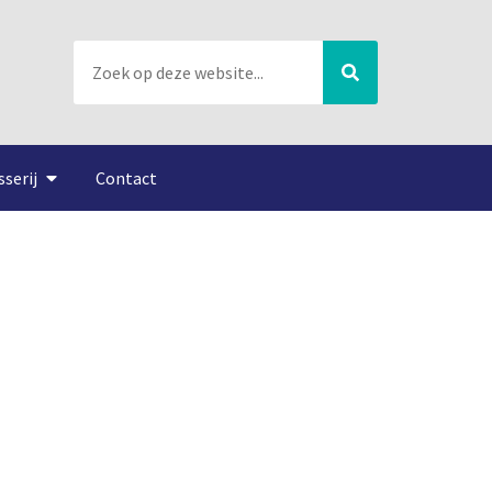
sserij
Contact