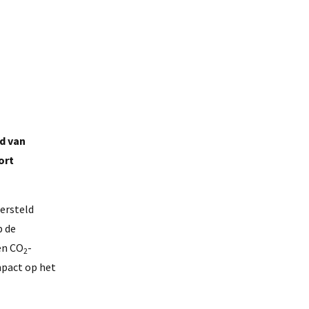
d van
ort
hersteld
p de
en CO
-
2
mpact op het