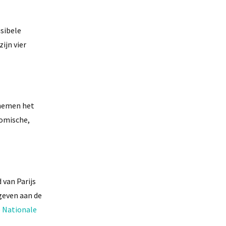
usibele
ijn vier
 nemen het
nomische,
 van Parijs
geven aan de
e
Nationale