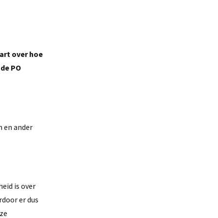
art over hoe
 de PO
n en ander
eid is over
rdoor er dus
eze