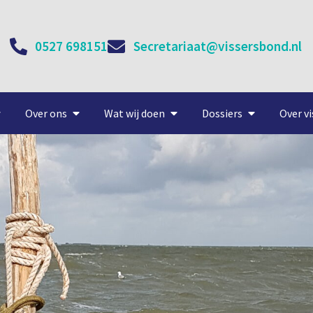
0527 698151
Secretariaat@vissersbond.nl
Over ons
Wat wij doen
Dossiers
Over vi