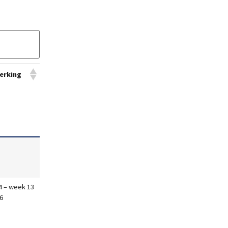
erking
4 – week 13
6