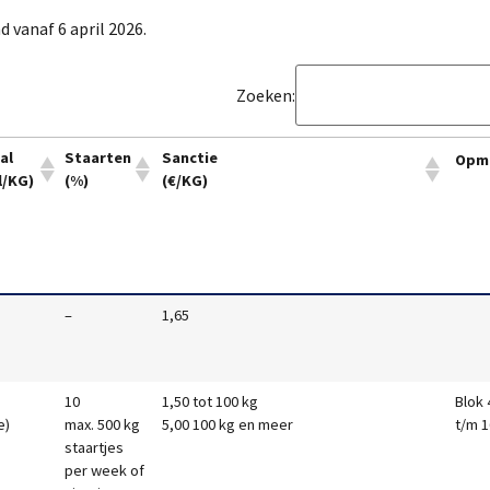
vanaf 6 april 2026.
Zoeken:
al
Staarten
Sanctie
Opm
l/KG)
(%)
(€/KG)
–
1,65
10
1,50 tot 100 kg
Blok 
e)
max. 500 kg
5,00 100 kg en meer
t/m 1
staartjes
per week of