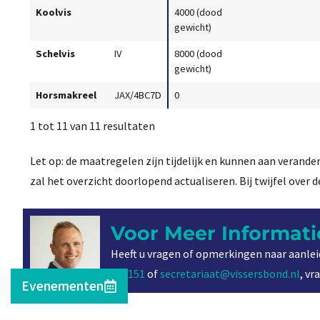
Koolvis
4000 (dood
gewicht)
Schelvis
IV
8000 (dood
gewicht)
Horsmakreel
JAX/4BC7D
0
1 tot 11 van 11 resultaten
Let op: de maatregelen zijn tijdelijk en kunnen aan verande
zal het overzicht doorlopend actualiseren. Bij twijfel over 
Voor Meer Informati
Heeft u vragen of opmerkingen naar aanlei
698151
of
secretariaat@vissersbond.nl
, v
Evenementen