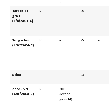
t)
Tarbot en
IV
25
–
griet
(T/B/2AC4-C)
Tongschar
IV
–
25
–
(L/W/2AC4-C)
Schar
–
23
–
Zeeduivel
IV
2000
–
–
(ANF/2AC4-C)
(levend
gewicht)