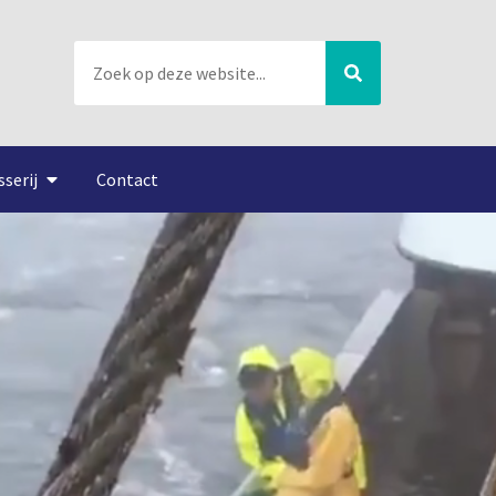
sserij
Contact