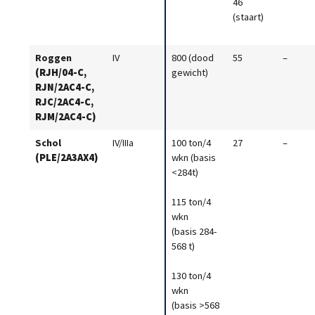
46
(staart)
Roggen
IV
800 (dood
55
–
(RJH/04-C,
gewicht)
RJN/2AC4-C,
RJC/2AC4-C,
RJM/2AC4-C)
Schol
IV/IIIa
100 ton/4
27
–
(PLE/2A3AX4)
wkn (basis
<284t)
115 ton/4
wkn
(basis 284-
568 t)
130 ton/4
wkn
(basis >568