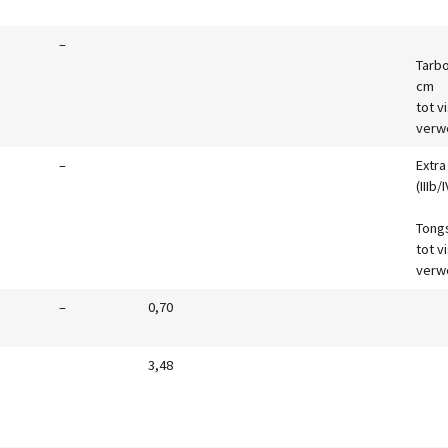
–
Tarbo
cm
tot v
verw
–
Extra
(IIIb/
Tong
tot v
verw
–
0,70
3,48