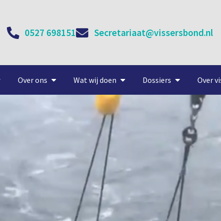
0527 698151
Secretariaat@vissersbond.nl
Over ons
Wat wij doen
Dossiers
Over vi