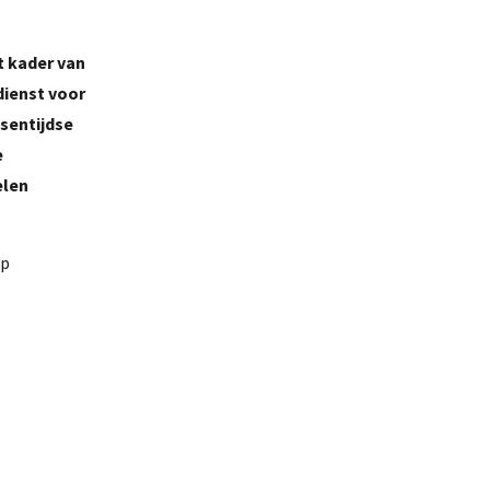
t kader van
dienst voor
sentijdse
e
elen
op