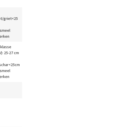
t/griet<25
ismeel
erken
 klasse
IV): 25-27 cm
schar<25cm
ismeel
erken