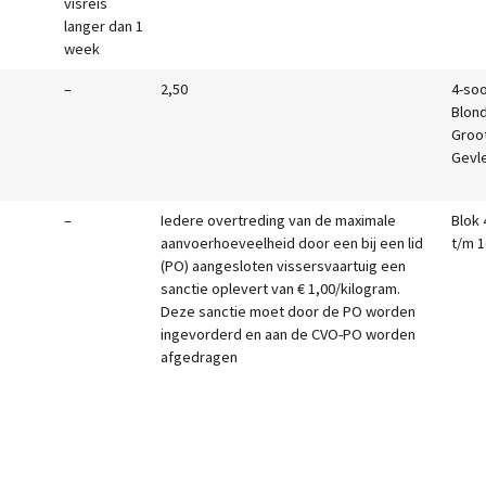
visreis
langer dan 1
week
–
2,50
4-soo
Blon
Groo
Gevl
–
Iedere overtreding van de maximale
Blok 
aanvoerhoeveelheid door een bij een lid
t/m 1
(PO) aangesloten vissersvaartuig een
sanctie oplevert van € 1,00/kilogram.
Deze sanctie moet door de PO worden
ingevorderd en aan de CVO-PO worden
afgedragen