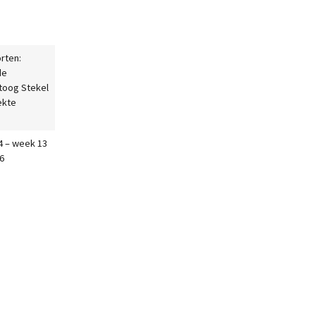
rten:
de
toog Stekel
ekte
4 – week 13
6