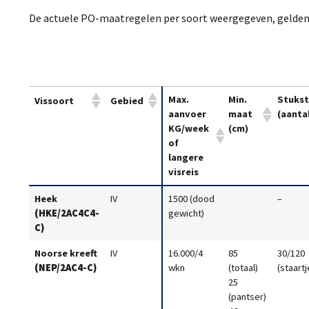
De actuele PO-maatregelen per soort weergegeven, geldend 
Max.
Min.
Stukst
Vissoort
Gebied
aanvoer
maat
(aanta
KG/week
(cm)
of
langere
visreis
Heek
IV
1500 (dood
–
(HKE/2AC4C4-
gewicht)
C)
Noorse kreeft
IV
16.000/4
85
30/120
(NEP/2AC4-C)
wkn
(totaal)
(staartj
25
(pantser)