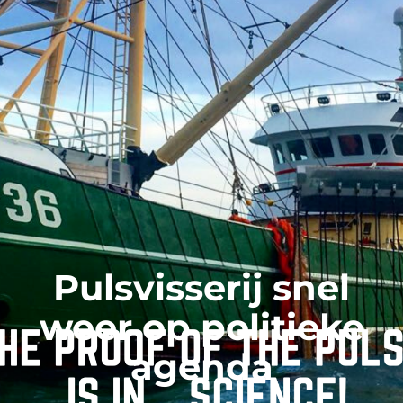
Pulsvisserij snel
weer op politieke
agenda