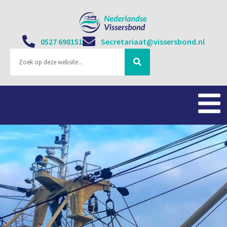
0527 698151
Secretariaat@vissersbond.nl