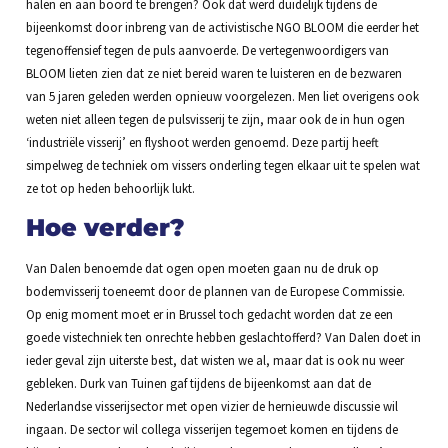
halen en aan boord te brengen? Ook dat werd duidelijk tijdens de
bijeenkomst door inbreng van de activistische NGO BLOOM die eerder het
tegenoffensief tegen de puls aanvoerde. De vertegenwoordigers van
BLOOM lieten zien dat ze niet bereid waren te luisteren en de bezwaren
van 5 jaren geleden werden opnieuw voorgelezen. Men liet overigens ook
weten niet alleen tegen de pulsvisserij te zijn, maar ook de in hun ogen
‘industriële visserij’ en flyshoot werden genoemd. Deze partij heeft
simpelweg de techniek om vissers onderling tegen elkaar uit te spelen wat
ze tot op heden behoorlijk lukt.
Hoe verder?
Van Dalen benoemde dat ogen open moeten gaan nu de druk op
bodemvisserij toeneemt door de plannen van de Europese Commissie.
Op enig moment moet er in Brussel toch gedacht worden dat ze een
goede vistechniek ten onrechte hebben geslachtofferd? Van Dalen doet in
ieder geval zijn uiterste best, dat wisten we al, maar dat is ook nu weer
gebleken. Durk van Tuinen gaf tijdens de bijeenkomst aan dat de
Nederlandse visserijsector met open vizier de hernieuwde discussie wil
ingaan. De sector wil collega visserijen tegemoet komen en tijdens de