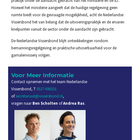
praktijk onder de aandacht gebracht van het ministerie en de ILT.
Hoewel het ministerie aangeeft dat de huidige regelgeving geen
ruimte biedt voor de gevraagde mogelijkheid, acht de Nederlandse
Vissersbond het van belang dat de uitvoeringspraktijk en de ervaren
knelpunten vanuit de sector onder de aandacht zijn gebracht.
De Nederlandse Vissersbond blijft ontwikkelingen rondom
bemanningsregelgeving en praktische uitvoerbaarheid voor de
garnalenvisserij volgen.
Voor Meer Informatie
Contact opnemen met het team Nederlandse
Vissersbond, T
0527-698151
of
secretariaat@vissersbond.nl
,
vragen naar
Ben Scholten
of
Andrea Ras
.