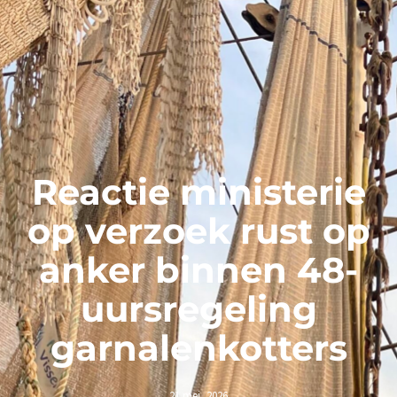
Reactie ministerie
op verzoek rust op
anker binnen 48-
uursregeling
garnalenkotters
21 mei, 2026