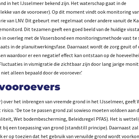
and in het IJsselmeer bekend zijn. Het waterschap gaat in de
plekke van de vooroever). Op dit moment vindt ook monitoring van
rie van LNV. Dit gebeurt met regelmaat onder andere vanuit de Ka
gemonitord. Dit tezamen geeft een goed beeld van de huidige visst
m in overleg met de Vissersbond een monitoringsmethode vast te 
aats in de planuitwerkingsfase. Daarnaast wordt de zorg geuit of d
issen waardoor er een negatief effect kan ontstaan op de hoeveelhe
. Fluctuaties in vismigratie die zichtbaar zijn door lang jarige moni
niet alleen bepaald door de vooroever.’
 vooroevers
) over het inbrengen van vreemde grond in het IJsselmeer, geeft
 risico. ‘De toe te passen grond zal sowieso moeten voldoen aan 
liteit, Wet bodembescherming, Beleidsregel PFAS). Het is wetteli
ij een toepassing van grond (standstill principe). Daarnaast zal
k er op toezien dat het gebruik van vervuilde grond wordt voorko