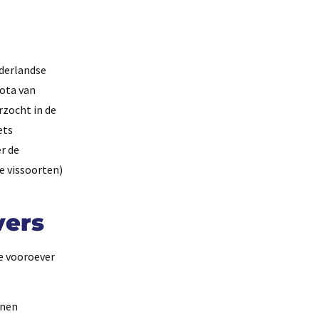
ederlandse
Nota van
rzocht in de
ets
r de
e vissoorten)
vers
e vooroever
nnen