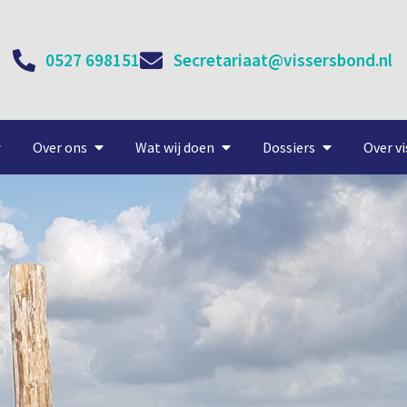
0527 698151
Secretariaat@vissersbond.nl
Over ons
Wat wij doen
Dossiers
Over vi