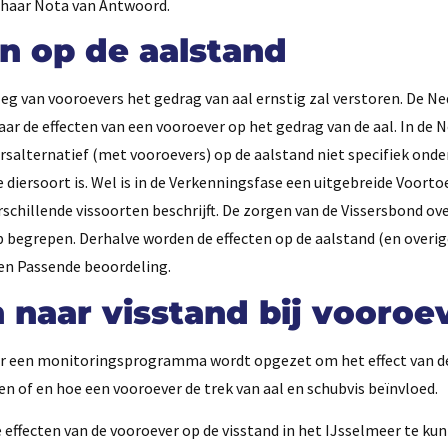
n haar Nota van Antwoord.
n op de aalstand
nleg van vooroevers het gedrag van aal ernstig zal verstoren. De N
aar de effecten van een vooroever op het gedrag van de aal. In de 
rsalternatief (met vooroevers) op de aalstand niet specifiek onde
diersoort is. Wel is in de Verkenningsfase een uitgebreide Voorto
schillende vissoorten beschrijft. De zorgen van de Vissersbond ove
 begrepen. Derhalve worden de effecten op de aalstand (en overig
een Passende beoordeling.
 naar visstand bij vooroe
 er een monitoringsprogramma wordt opgezet om het effect van d
n of en hoe een vooroever de trek van aal en schubvis beïnvloed.
 effecten van de vooroever op de visstand in het IJsselmeer te ku