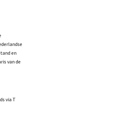
e
Nederlandse
stand en
ris van de
s via T