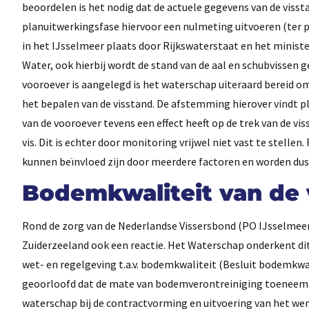
beoordelen is het nodig dat de actuele gegevens van de visst
planuitwerkingsfase hiervoor een nulmeting uitvoeren (ter 
in het IJsselmeer plaats door Rijkswaterstaat en het ministe
Water, ook hierbij wordt de stand van de aal en schubvissen 
vooroever is aangelegd is het waterschap uiteraard bereid o
het bepalen van de visstand. De afstemming hierover vindt pl
van de vooroever tevens een effect heeft op de trek van de v
vis. Dit is echter door monitoring vrijwel niet vast te stellen
kunnen beïnvloed zijn door meerdere factoren en worden dus 
Bodemkwaliteit van de
Rond de zorg van de Nederlandse Vissersbond (PO IJsselmeer
Zuiderzeeland ook een reactie. Het Waterschap onderkent dit
wet- en regelgeving t.a.v. bodemkwaliteit (Besluit bodemkwa
geoorloofd dat de mate van bodemverontreiniging toeneemt b
waterschap bij de contractvorming en uitvoering van het wer