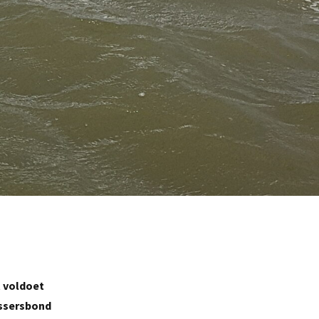
t voldoet
issersbond