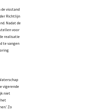
 de visstand
der Richtlijn
and. Nadat de
stellen voor
e realisatie
id te vangen
toring
 Waterschap
de vigerende
jk niet
 het
men.’ Zo