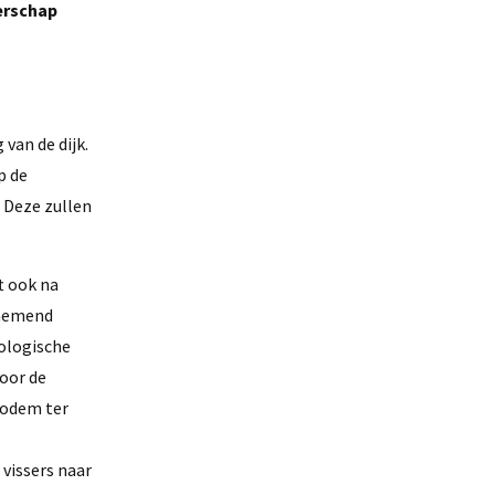
erschap
van de dijk.
p de
. Deze zullen
t ook na
rnemend
cologische
voor de
bodem ter
vissers naar