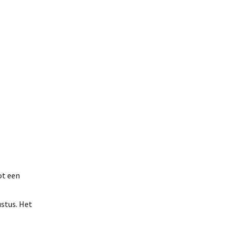
ot een
ustus. Het