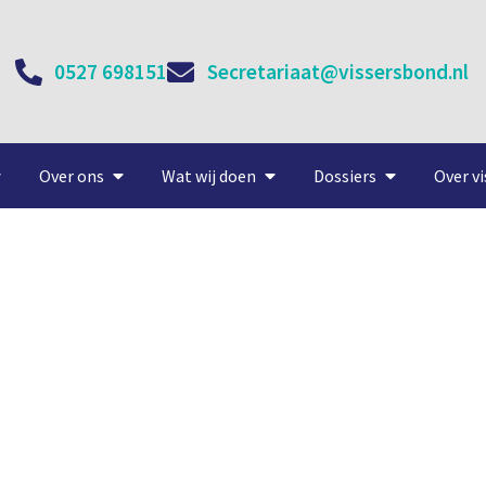
0527 698151
Secretariaat@vissersbond.nl
Over ons
Wat wij doen
Dossiers
Over vi
ord op Urker IJsselmeeraf