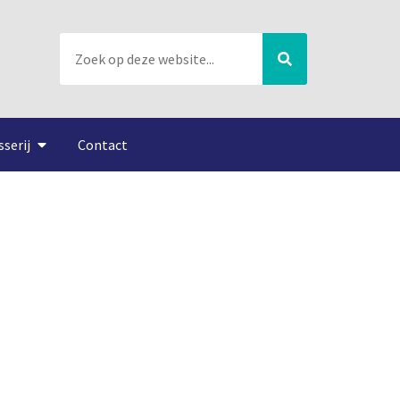
sserij
Contact
slag