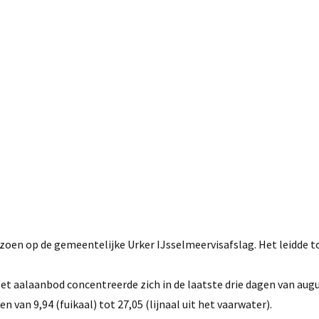
8 september, 2016
izoen op de gemeentelijke Urker IJsselmeervisafslag. Het leidde t
et aalaanbod concentreerde zich in de laatste drie dagen van aug
 van 9,94 (fuikaal) tot 27,05 (lijnaal uit het vaarwater).