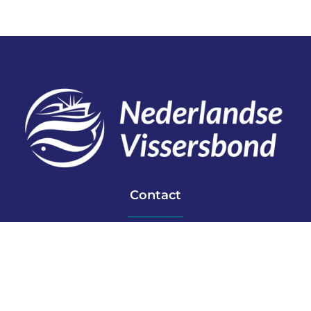
Contact
Telefoon: 0527 698151
E-mail: secretariaat@vissersbond.nl
Adres: Het spijk 20, 8321 WT Urk