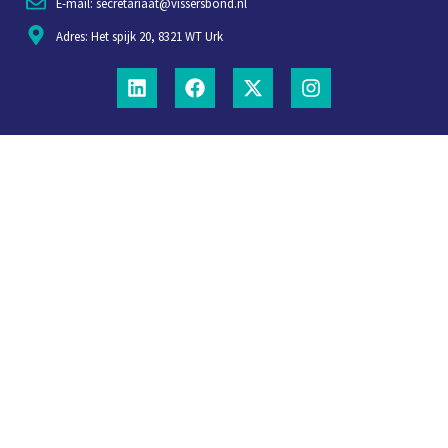
E-mail: secretariaat@vissersbond.nl
Adres: Het spijk 20, 8321 WT Urk
Aanmelden voor weekjournaal