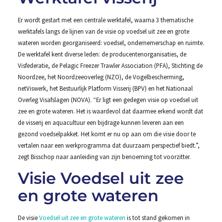
Er wordt gestart met een centrale werktafel, waarna 3 thematische
werktafels langs de lijnen van de visie op voedsel uit zee en grote
wateren worden georganiseerd: voedsel, ondernemerschap en ruimte.
De werktafel kent diverse leden: de producentenorganisaties, de
Visfederatie, de Pelagic Freezer Trawler Association (PFA), Stichting de
Noordzee, het Noordzeeoverleg (NZO), de Vogelbescherming,
netViswerk, het Bestuurlijk Platform Visserij (BPV) en het Nationaal
Overleg Visafslagen (NOVA). “Er ligt een gedegen visie op voedsel uit
zee en grote wateren. Het is waardevol dat daarmee erkend wordt dat
de visserij en aquacultuur een bijdrage kunnen leveren aan een
gezond voedselpakket. Het komt er nu op aan om die visie door te
vertalen naar een werkprogramma dat duurzaam perspectief biedt.”,
zegt Bisschop naar aanleiding van zijn benoeming tot voorzitter.
Visie Voedsel uit zee
en grote wateren
De visie
Voedsel uit zee en grote wateren
is tot stand gekomen in