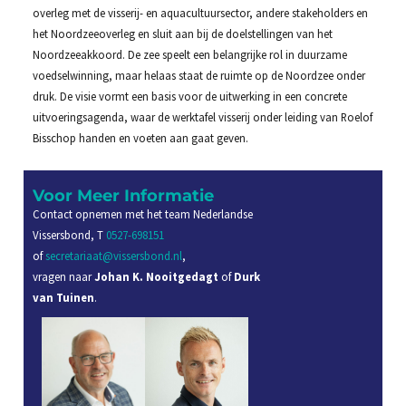
overleg met de visserij- en aquacultuursector, andere stakeholders en
het Noordzeeoverleg en sluit aan bij de doelstellingen van het
Noordzeeakkoord. De zee speelt een belangrijke rol in duurzame
voedselwinning, maar helaas staat de ruimte op de Noordzee onder
druk. De visie vormt een basis voor de uitwerking in een concrete
uitvoeringsagenda, waar de werktafel visserij onder leiding van Roelof
Bisschop handen en voeten aan gaat geven.
Voor Meer Informatie
Contact opnemen met het team Nederlandse
Vissersbond, T
0527-698151
of
secretariaat@vissersbond.nl
,
vragen naar
Johan K. Nooitgedagt
of
Durk
van Tuinen
.