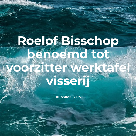
Roelof Bisschop
benoemd tot
voorzitter werktafel
visserij
30 januari, 2025