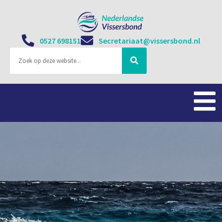
0527 698151
Secretariaat@vissersbond.nl