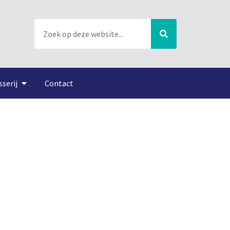
sserij
Contact