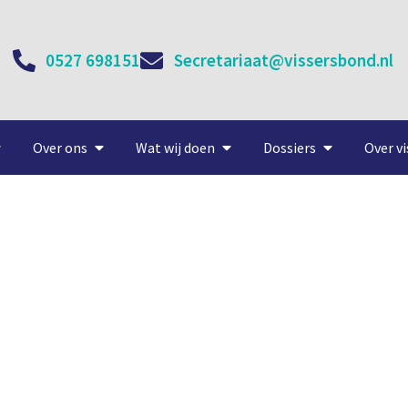
0527 698151
Secretariaat@vissersbond.nl
Over ons
Wat wij doen
Dossiers
Over vi
Roggen in de kijker