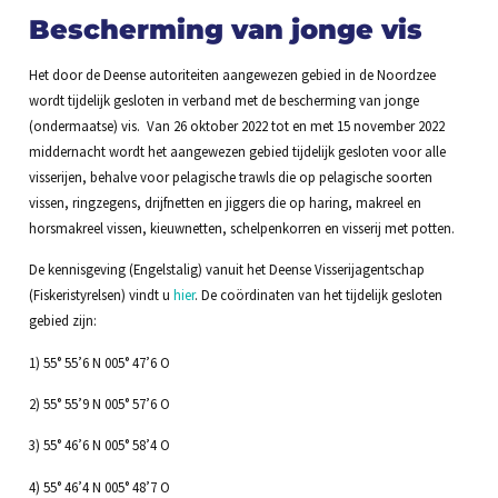
Bescherming van jonge vis
Het door de Deense autoriteiten aangewezen gebied in de Noordzee
wordt tijdelijk gesloten in verband met de bescherming van jonge
(ondermaatse) vis. Van 26 oktober 2022 tot en met 15 november 2022
middernacht wordt het aangewezen gebied tijdelijk gesloten voor alle
visserijen, behalve voor pelagische trawls die op pelagische soorten
vissen, ringzegens, drijfnetten en jiggers die op haring, makreel en
horsmakreel vissen, kieuwnetten, schelpenkorren en visserij met potten.
De kennisgeving (Engelstalig) vanuit het Deense Visserijagentschap
(Fiskeristyrelsen) vindt u
hier
. De coördinaten van het tijdelijk gesloten
gebied zijn:
1) 55° 55’6 N 005° 47’6 O
2) 55° 55’9 N 005° 57’6 O
3) 55° 46’6 N 005° 58’4 O
4) 55° 46’4 N 005° 48’7 O