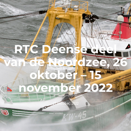
RTC Deense deel
van de Noordzee, 26
oktober – 15
november 2022
27 oktober, 2022