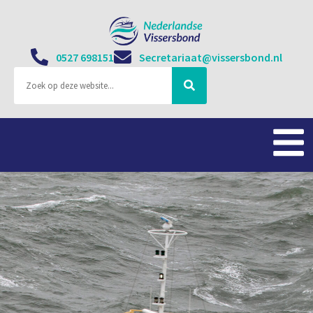
0527 698151
Secretariaat@vissersbond.nl