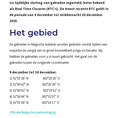
vis tijdelijke sluiting van gebieden ingesteld, beter bekend
als Real Time Closures (RTC’s). De meest recente RTC geldt in
de periode van 9 december tot middernacht 30 december
2025.
Het gebied
De gebieden in Belgische wateren worden gesloten omdat tijdens een
inspectie de vangst een te grote hoeveelheid jonge vis bevatte. Wij
hebben de gebieden voor u in kaart gebracht. Het gaat om de
gebieden tussen de volgende coördinaten:
9 december tot 30 december:
1) 51°33′38″ N 002°25′26″ O
2) 51°40′42” N 002°25′26” O
3) 51°40′42” N 002°19′52″ O
4) 51°36′44″ N 002°15′07″ O
5) 51°33′38″ N 002°14′17″ O
Officiële Belgische aankondiging