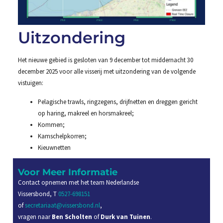
Uitzondering
Het nieuwe gebied is gesloten van 9 december tot middernacht 30
december 2025 voor alle visserij met uitzondering van de volgende
vistuigen:
Pelagische trawls, ringzegens, drijfnetten en dreggen gericht
op haring, makreel en horsmakreel;
Kommen;
Kamschelpkorren;
Kieuwnetten
Voor Meer Informatie
Contact opnemen met het team Nederlandse
Vissersbond, T
0527-698151
of
secretariaat@vissersbond.nl
,
vragen naar
Ben Scholten
of
Durk van Tuinen
.