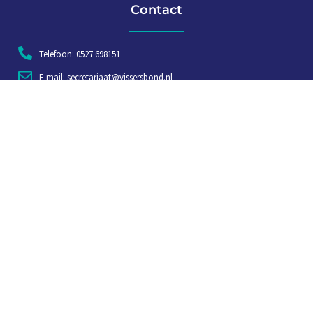
Contact
Telefoon: 0527 698151
E-mail: secretariaat@vissersbond.nl
Adres: Het spijk 20, 8321 WT Urk
Aanmelden voor weekjournaal