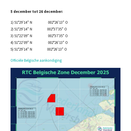
5 december tot 26 december:
1) 51°29’14” N 002°26’13” O
2) 51°29’14” N 002°37’35” O
3) 51°22’09” N 002°37’35” O
4) 51°22’09” N 002°26’13” O
5) 51°29’14” N 002°26’13” O
Officiële Belgische aankondiging