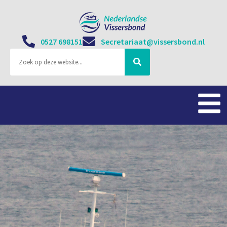
0527 698151
Secretariaat@vissersbond.nl