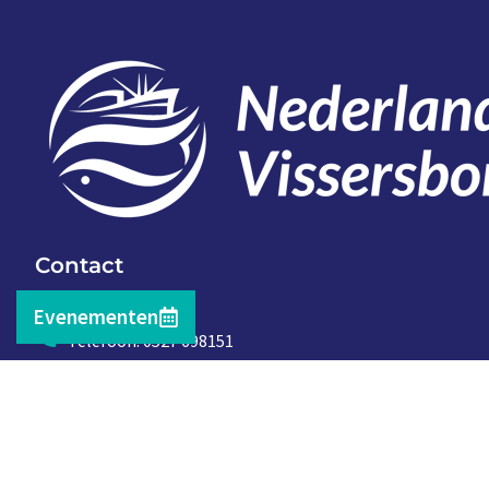
Contact
Evenementen
Telefoon: 0527 698151
E-mail: secretariaat@vissersbond.nl
Adres: Het spijk 20, 8321 WT Urk