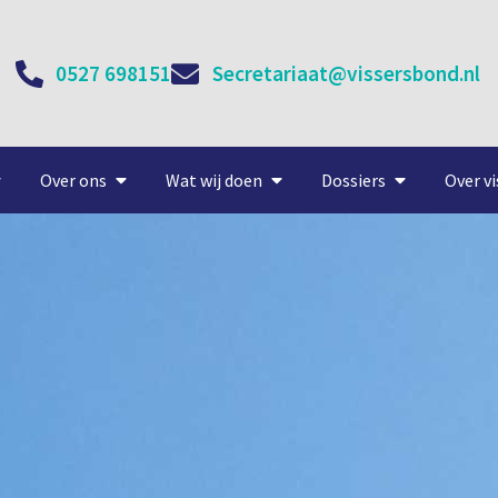
0527 698151
Secretariaat@vissersbond.nl
Over ons
Wat wij doen
Dossiers
Over vi