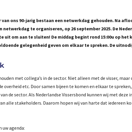
er van ons 90-jarig bestaan een netwerkdag gehouden. Na aflo
n netwerkdag te organiseren, op 26 september 2025. De Nede
te uit om aan te sluiten! De middag begint rond 15:00u op het
oldoende gelegenheid geven om elkaar te spreken. De uitnodi
rk
houden met collega’s in de sector. Niet alleen met de visser, maar
de overheid etc. Door samen bijeen te komen en elkaar te spreken, 
n van de sector. Als Nederlandse Vissersbond kunnen wij met deze 
van alle stakeholders. Daarom hopen wij van harte dat iedereen k
in uw agenda: