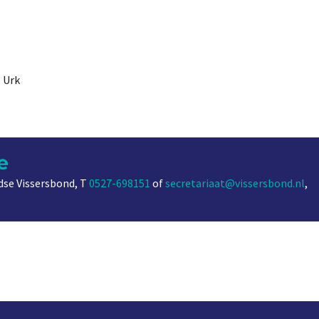
 Urk
e
se Vissersbond, T
0527-698151
of
secretariaat@vissersbond.nl
,