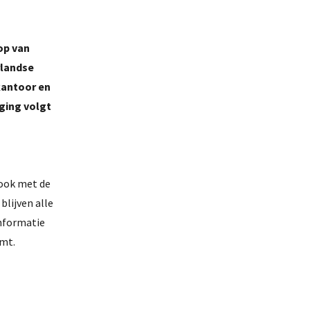
op van
rlandse
 kantoor en
ging volgt
 ook met de
blijven alle
informatie
omt.