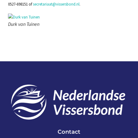
0527-698151 of
secretariaat@vissersbond.nl
.
Durk van Tuinen
Contact