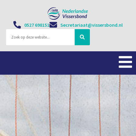
0527 698151
Secretariaat@vissersbond.nl