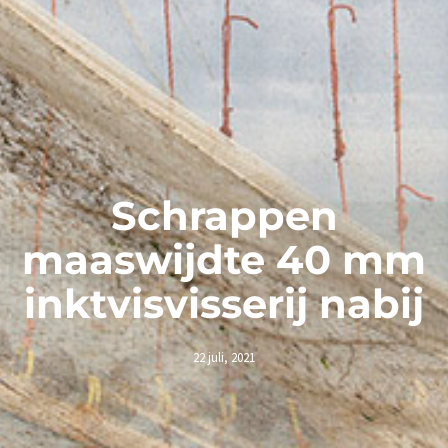
Schrappen
maaswijdte 40 mm
inktvisvisserij nabij
22 juli, 2021