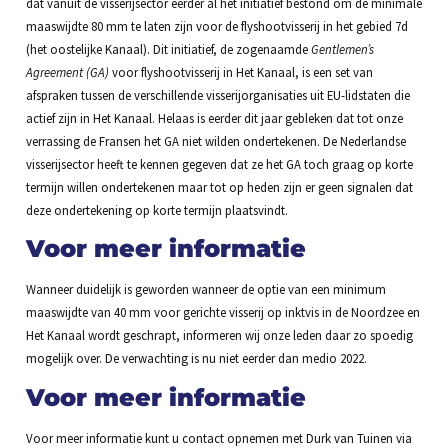
dat vanuit de visserijsector eerder al het initiatief bestond om de minimale
maaswijdte 80 mm te laten zijn voor de flyshootvisserij in het gebied 7d
(het oostelijke Kanaal). Dit initiatief, de zogenaamde
Gentlemen’s
Agreement (GA)
voor flyshootvisserij in Het Kanaal, is een set van
afspraken tussen de verschillende visserijorganisaties uit EU-lidstaten die
actief zijn in Het Kanaal. Helaas is eerder dit jaar gebleken dat tot onze
verrassing de Fransen het GA niet wilden ondertekenen. De Nederlandse
visserijsector heeft te kennen gegeven dat ze het GA toch graag op korte
termijn willen ondertekenen maar tot op heden zijn er geen signalen dat
deze ondertekening op korte termijn plaatsvindt.
Voor meer informatie
Wanneer duidelijk is geworden wanneer de optie van een minimum
maaswijdte van 40 mm voor gerichte visserij op inktvis in de Noordzee en
Het Kanaal wordt geschrapt, informeren wij onze leden daar zo spoedig
mogelijk over. De verwachting is nu niet eerder dan medio 2022.
Voor meer informatie
Voor meer informatie kunt u contact opnemen met Durk van Tuinen via