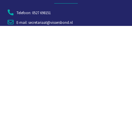
Telefoon: 0527 698151
E-mail: secretariaat@vissersbond.nl
Adres: Het spijk 20, 8321 WT Urk
Aanmelden voor weekjournaal