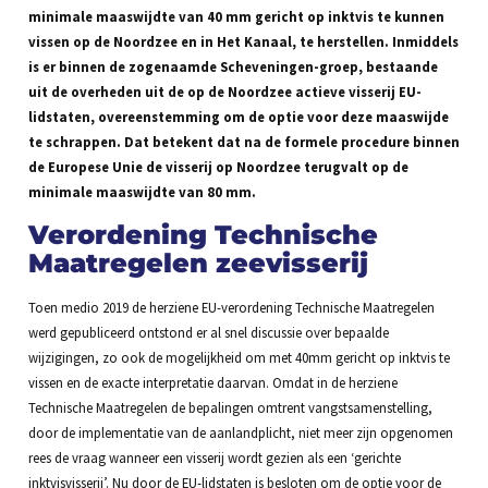
minimale maaswijdte van 40 mm gericht op inktvis te kunnen
vissen op de Noordzee en in Het Kanaal, te herstellen. Inmiddels
is er binnen de zogenaamde Scheveningen-groep, bestaande
uit de overheden uit de op de Noordzee actieve visserij EU-
lidstaten, overeenstemming om de optie voor deze maaswijde
te schrappen. Dat betekent dat na de formele procedure binnen
de Europese Unie de visserij op Noordzee terugvalt op de
minimale maaswijdte van 80 mm.
Verordening Technische
Maatregelen zeevisserij
Toen medio 2019 de herziene EU-verordening Technische Maatregelen
werd gepubliceerd ontstond er al snel discussie over bepaalde
wijzigingen, zo ook de mogelijkheid om met 40mm gericht op inktvis te
vissen en de exacte interpretatie daarvan. Omdat in de herziene
Technische Maatregelen de bepalingen omtrent vangstsamenstelling,
door de implementatie van de aanlandplicht, niet meer zijn opgenomen
rees de vraag wanneer een visserij wordt gezien als een ‘gerichte
inktvisvisserij’. Nu door de EU-lidstaten is besloten om de optie voor de