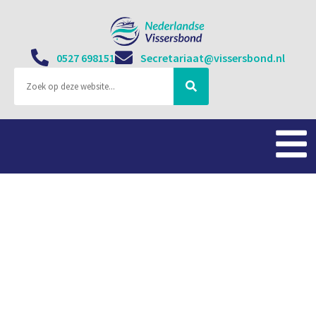
0527 698151
Secretariaat@vissersbond.nl
Shell en