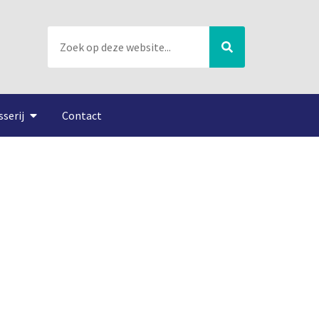
sserij
Contact