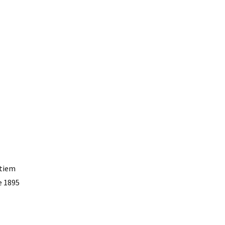
itiem
e 1895