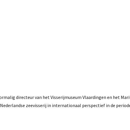
27 mei, 2021
malig directeur van het Visserijmuseum Vlaardingen en het Mar
ederlandse zeevisserij in internationaal perspectief in de period