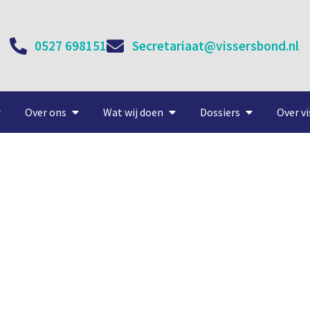
0527 698151
Secretariaat@vissersbond.nl
Over ons
Wat wij doen
Dossiers
Over vi
Spectaculair