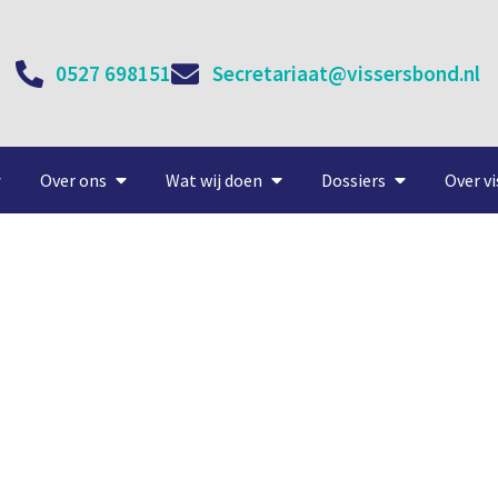
0527 698151
Secretariaat@vissersbond.nl
Over ons
Wat wij doen
Dossiers
Over vi
arterssteun voor jonge viss