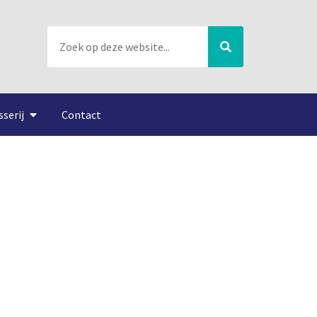
sserij
Contact
ers