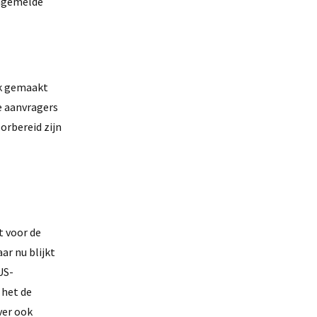
angemelde
jk gemaakt
e aanvragers
orbereid zijn
t voor de
aar nu blijkt
US-
 het de
ver ook