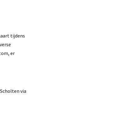
aart tijdens
iverse
tom, er
Scholten via