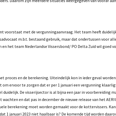
 anders. Daarom zijn meerdere situaties weergegeven van vooraf a
ent voorstaat met de vergunningaanvraag. Het team heeft duideli
sadvocaat m.b.t. bestaand gebruik, maar dat ondertussen voor all
 en het team Nederlandse Vissersbond/ PO Delta Zuid wil goed vo
et proces en de berekening. Uiteindelijk kon in ieder geval worden
om ervoor te zorgen dat er per 1 januari een vergunning klaarlig
 duidelijk. De visserijsector is al bijna een jaar in voorbereiding m
aat wachten en dat pas in december de nieuwe release van het AERI
uele berekening moet worden gemaakt voor de kottervissers. Kan
at 1 januari 2023 niet haalbaar is? De komende tijd worden daaro