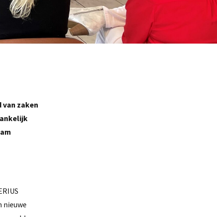
d van zaken
ankelijk
team
AERIUS
en nieuwe