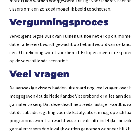
motor) kan worden doorgevoerd. Dit ligt voor iedere visser
vissers om een zo goed mogelijk beeld te schetsen.
Vergunningsproces
Vervolgens legde Durk van Tuinen uit hoe het er op dit mom
dat er allereerst wordt gewacht op het antwoord van de land
een 0 berekening wordt voorbereid. Er lopen meerdere sporen
op de verschillende scenario’s.
Veel vragen
De aanwezige vissers hadden uiteraard nog veel vragen over h
meegegeven dat de Nederlandse Vissersbond er alles aan doet 
garnalenvisserij. Dat deze deadline steeds lastiger wordt is wel
dat de subsidieregeling voor de katalysatoren nog op zich l
programma wordt verwacht waarmee de uiteindelijke individ
garnalenvissers dan kwalijk worden genomen wanneer blijkt d