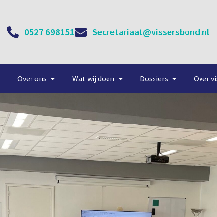
0527 698151
Secretariaat@vissersbond.nl
Over ons
Wat wij doen
Dossiers
Over vi