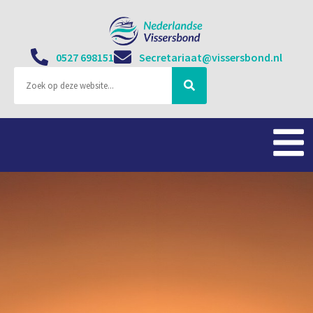
0527 698151
Secretariaat@vissersbond.nl