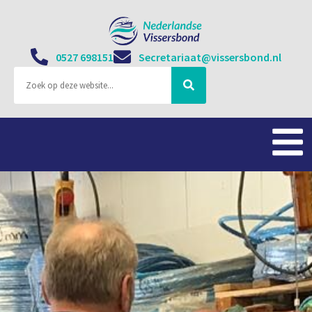
0527 698151
Secretariaat@vissersbond.nl