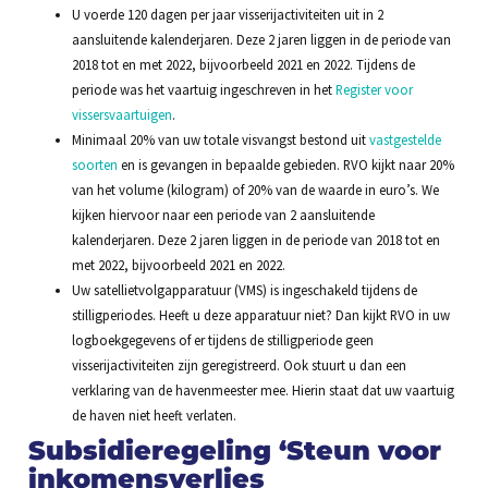
U voerde 120 dagen per jaar visserijactiviteiten uit in 2
aansluitende kalenderjaren. Deze 2 jaren liggen in de periode van
2018 tot en met 2022, bijvoorbeeld 2021 en 2022. Tijdens de
periode was het vaartuig ingeschreven in het
Register voor
vissersvaartuigen
.
Minimaal 20% van uw totale visvangst bestond uit
vastgestelde
soorten
en is gevangen in bepaalde gebieden. RVO kijkt naar 20%
van het volume (kilogram) of 20% van de waarde in euro’s. We
kijken hiervoor naar een periode van 2 aansluitende
kalenderjaren. Deze 2 jaren liggen in de periode van 2018 tot en
met 2022, bijvoorbeeld 2021 en 2022.
Uw satellietvolgapparatuur (VMS) is ingeschakeld tijdens de
stilligperiodes. Heeft u deze apparatuur niet? Dan kijkt RVO in uw
logboekgegevens of er tijdens de stilligperiode geen
visserijactiviteiten zijn geregistreerd. Ook stuurt u dan een
verklaring van de havenmeester mee. Hierin staat dat uw vaartuig
de haven niet heeft verlaten.
Subsidieregeling ‘Steun voor
inkomensverlies