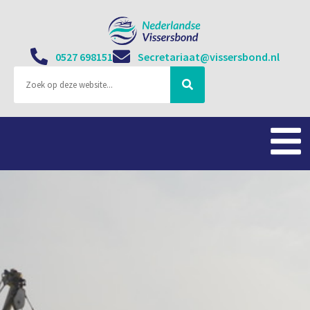
0527 698151
Secretariaat@vissersbond.nl