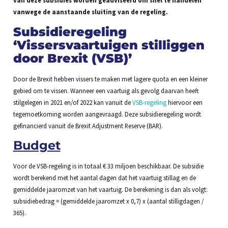
van deze subsidies worden geadviseerd om snel te handelen
vanwege de aanstaande sluiting van de regeling.
Subsidieregeling
‘Vissersvaartuigen stilliggen
door Brexit (VSB)’
Door de Brexit hebben vissers te maken met lagere quota en een kleiner
gebied om te vissen. Wanneer een vaartuig als gevolg daarvan heeft
stilgelegen in 2021 en/of 2022 kan vanuit de
VSB-regeling
hiervoor een
tegemoetkoming worden aangevraagd. Deze subsidieregeling wordt
gefinancierd vanuit de Brexit Adjustment Reserve (BAR).
Budget
Voor de VSB-regeling is in totaal € 33 miljoen beschikbaar. De subsidie
wordt berekend met het aantal dagen dat het vaartuig stillag en de
gemiddelde jaaromzet van het vaartuig. De berekening is dan als volgt:
subsidiebedrag = (gemiddelde jaaromzet x 0,7) x (aantal stilligdagen /
365).