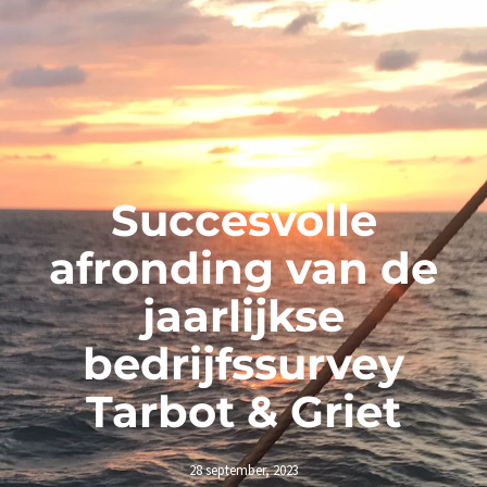
Succesvolle
afronding van de
jaarlijkse
bedrijfssurvey
Tarbot & Griet
28 september, 2023