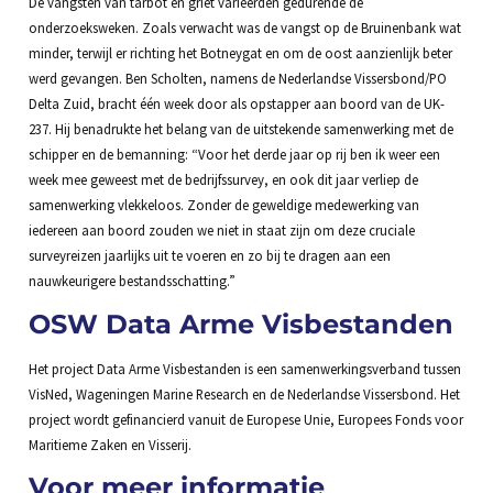
De vangsten van tarbot en griet varieerden gedurende de
onderzoeksweken. Zoals verwacht was de vangst op de Bruinenbank wat
minder, terwijl er richting het Botneygat en om de oost aanzienlijk beter
werd gevangen. Ben Scholten, namens de Nederlandse Vissersbond/PO
Delta Zuid, bracht één week door als opstapper aan boord van de UK-
237. Hij benadrukte het belang van de uitstekende samenwerking met de
schipper en de bemanning: “Voor het derde jaar op rij ben ik weer een
week mee geweest met de bedrijfssurvey, en ook dit jaar verliep de
samenwerking vlekkeloos. Zonder de geweldige medewerking van
iedereen aan boord zouden we niet in staat zijn om deze cruciale
surveyreizen jaarlijks uit te voeren en zo bij te dragen aan een
nauwkeurigere bestandsschatting.”
OSW Data Arme Visbestanden
Het project Data Arme Visbestanden is een samenwerkingsverband tussen
VisNed, Wageningen Marine Research en de Nederlandse Vissersbond. Het
project wordt gefinancierd vanuit de Europese Unie, Europees Fonds voor
Maritieme Zaken en Visserij.
Voor meer informatie