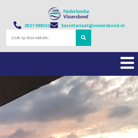
0527 698151
Secretariaat@vissersbond.nl