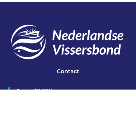
Contact
Telefoon: 0527 698151
E-mail: secretariaat@vissersbond.nl
Adres: Het spijk 20, 8321 WT Urk