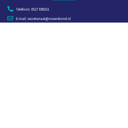
Telefoon: 0527 698151
E-mail: secretariaat@vissersbond.nl
Adres: Het spijk 20, 8321 WT Urk
Aanmelden voor weekjournaal