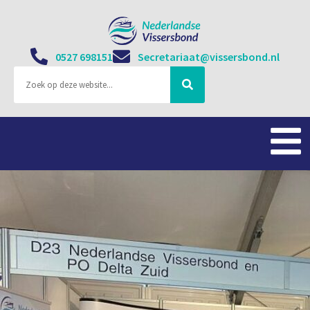
0527 698151
Secretariaat@vissersbond.nl