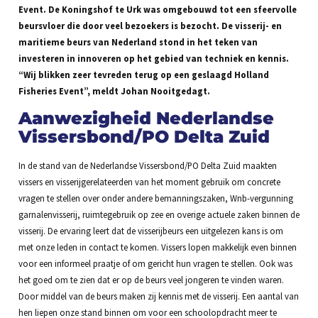
Event. De Koningshof te Urk was omgebouwd tot een sfeervolle
beursvloer die door veel bezoekers is bezocht. De visserij- en
maritieme beurs van Nederland stond in het teken van
investeren in innoveren op het gebied van techniek en kennis.
“Wij blikken zeer tevreden terug op een geslaagd Holland
Fisheries Event”, meldt Johan Nooitgedagt.
Aanwezigheid Nederlandse
Vissersbond/PO Delta Zuid
In de stand van de Nederlandse Vissersbond/PO Delta Zuid maakten
vissers en visserijgerelateerden van het moment gebruik om concrete
vragen te stellen over onder andere bemanningszaken, Wnb-vergunning
garnalenvisserij, ruimtegebruik op zee en overige actuele zaken binnen de
visserij. De ervaring leert dat de visserijbeurs een uitgelezen kans is om
met onze leden in contact te komen. Vissers lopen makkelijk even binnen
voor een informeel praatje of om gericht hun vragen te stellen. Ook was
het goed om te zien dat er op de beurs veel jongeren te vinden waren.
Door middel van de beurs maken zij kennis met de visserij. Een aantal van
hen liepen onze stand binnen om voor een schoolopdracht meer te