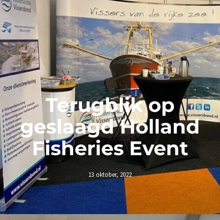
Terugblik op
geslaagd Holland
Fisheries Event
13 oktober, 2022