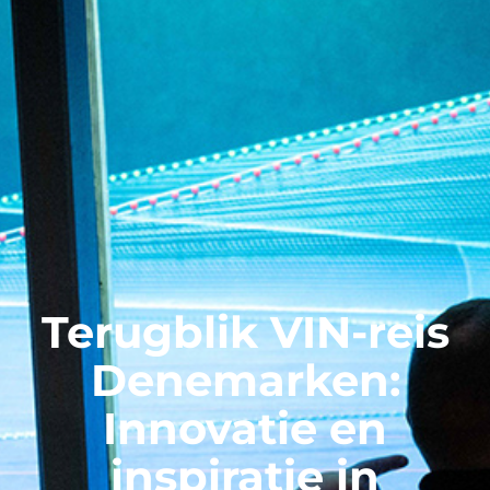
Terugblik VIN-reis
Denemarken:
Innovatie en
inspiratie in