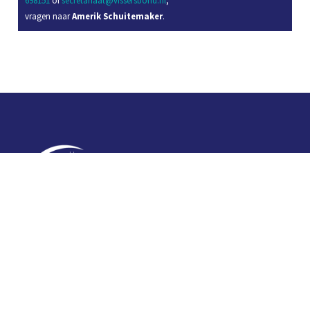
vragen naar
Amerik Schuitemaker
.
Contact
Telefoon: 0527 698151