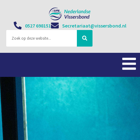
0527 698151
Secretariaat@vissersbond.nl