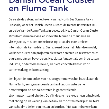
en Flume Tank
De eerste dag stond in het teken van het North Sea Science Park in
Hirtshals, waar het Danish Ocean Cluster, de Deense universiteit DTU
en de befaamde Flume Tank zijn gevestigd. Het Danish Ocean Cluster
stimuleert samenwerking en innovatie binnen de maritieme en
visserijsector, met een sterke focus op circulaire economie en
internationale kennisdeling. Geïnspireerd door het IJslandse model,
werkt het cluster aan projecten die waarde creëren uit reststromen en
duurzame visserij bevorderen. Het cluster fungeert als een brug tussen
industrie, onderzoek en beleid, en biedt concrete kansen voor
samenwerking en kennisdeling.
Een bijzonder onderdeel van het programma was het bezoek aan de
Flume Tank, een geavanceerde testfaciliteit om vistuigen en
netontwerpen op schaal te testen in gecontroleerde
stromingsomstandigheden. De VIN-deelnemers kregen een uitgebreide
toelichting op de werking van de tank en mochten meekijken bij tests
van schaalmodellen van netten en borden. “Het was indrukwekkend