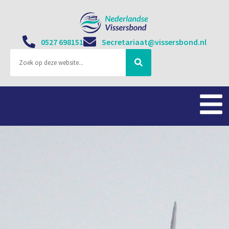
0527 698151
Secretariaat@vissersbond.nl