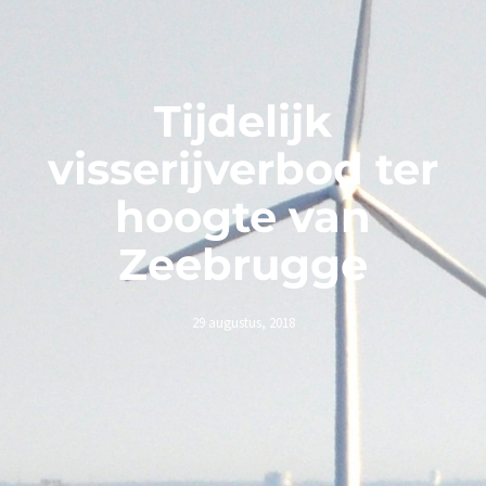
Tijdelijk
visserijverbod ter
hoogte van
Zeebrugge
29 augustus, 2018