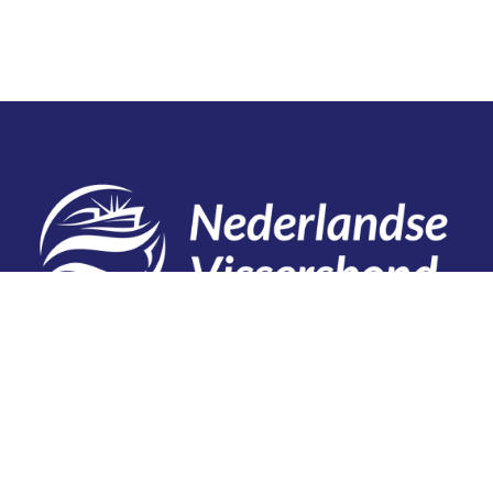
Contact
Telefoon: 0527 698151
E-mail: secretariaat@vissersbond.nl