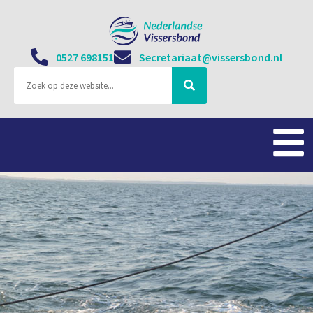
0527 698151
Secretariaat@vissersbond.nl