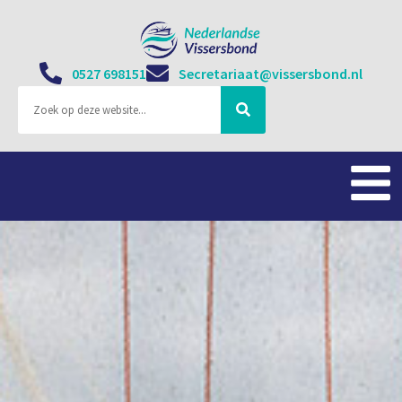
0527 698151
Secretariaat@vissersbond.nl