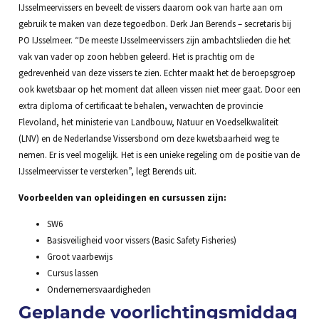
IJsselmeervissers en beveelt de vissers daarom ook van harte aan om
gebruik te maken van deze tegoedbon. Derk Jan Berends – secretaris bij
PO IJsselmeer. “De meeste IJsselmeervissers zijn ambachtslieden die het
vak van vader op zoon hebben geleerd. Het is prachtig om de
gedrevenheid van deze vissers te zien. Echter maakt het de beroepsgroep
ook kwetsbaar op het moment dat alleen vissen niet meer gaat. Door een
extra diploma of certificaat te behalen, verwachten de provincie
Flevoland, het ministerie van Landbouw, Natuur en Voedselkwaliteit
(LNV) en de Nederlandse Vissersbond om deze kwetsbaarheid weg te
nemen. Er is veel mogelijk. Het is een unieke regeling om de positie van de
IJsselmeervisser te versterken”, legt Berends uit.
Voorbeelden van opleidingen en cursussen zijn:
SW6
Basisveiligheid voor vissers (Basic Safety Fisheries)
Groot vaarbewijs
Cursus lassen
Ondernemersvaardigheden
Geplande voorlichtingsmiddag