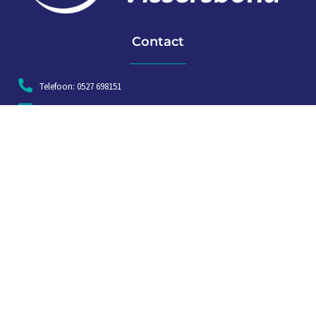
Contact
Telefoon: 0527 698151
E-mail: secretariaat@vissersbond.nl
Adres: Het spijk 20, 8321 WT Urk
Aanmelden voor weekjournaal