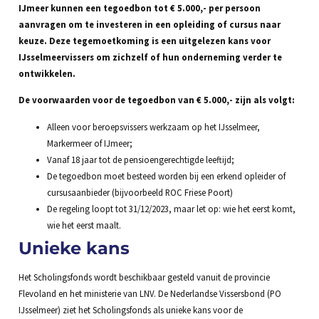
IJmeer kunnen een tegoedbon tot € 5.000,- per persoon
aanvragen om te investeren in een opleiding of cursus naar
keuze. Deze tegemoetkoming is een uitgelezen kans voor
IJsselmeervissers om zichzelf of hun onderneming verder te
ontwikkelen.
De voorwaarden voor de tegoedbon van € 5.000,- zijn als volgt:
Alleen voor beroepsvissers werkzaam op het IJsselmeer,
Markermeer of IJmeer;
Vanaf 18 jaar tot de pensioengerechtigde leeftijd;
De tegoedbon moet besteed worden bij een erkend opleider of
cursusaanbieder (bijvoorbeeld ROC Friese Poort)
De regeling loopt tot 31/12/2023, maar let op: wie het eerst komt,
wie het eerst maalt.
Unieke kans
Het Scholingsfonds wordt beschikbaar gesteld vanuit de provincie
Flevoland en het ministerie van LNV. De Nederlandse Vissersbond (PO
IJsselmeer) ziet het Scholingsfonds als unieke kans voor de