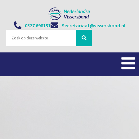
0527 698151
Secretariaat@vissersbond.nl