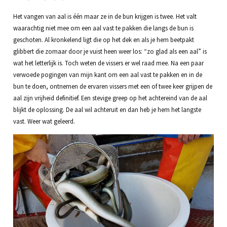
Het vangen van aal is één maar ze in de bun krijgen is twee. Het valt
waarachtig niet mee om een aal vast te pakken die langs de bun is
geschoten. Al kronkelend ligt die op het dek en als je hem beetpakt
glibbert die zomaar door je vuist heen weer los: “zo glad als een aal” is
wat het letterlijk is. Toch weten de vissers er wel raad mee. Na een paar
verwoede pogingen van mijn kant om een aal vast te pakken en in de
bun te doen, ontnemen de ervaren vissers met een of twee keer grijpen de
aal zijn vrijheid definitief. Een stevige greep op het achtereind van de aal
blijkt de oplossing. De aal wil achteruit en dan heb je hem het langste
vast. Weer wat geleerd.