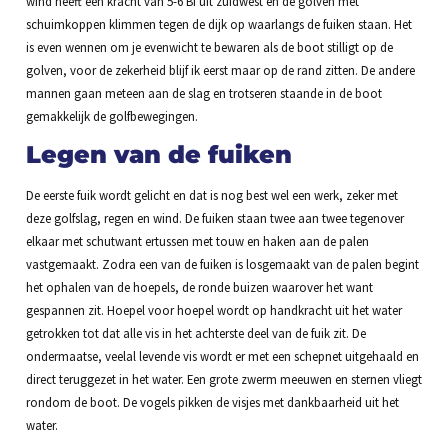
wind heeft een kracht van 5-6 Bf uit zuidwest en de golven met
schuimkoppen klimmen tegen de dijk op waarlangs de fuiken staan. Het
is even wennen om je evenwicht te bewaren als de boot stilligt op de
golven, voor de zekerheid blijf ik eerst maar op de rand zitten. De andere
mannen gaan meteen aan de slag en trotseren staande in de boot
gemakkelijk de golfbewegingen.
Legen van de fuiken
De eerste fuik wordt gelicht en dat is nog best wel een werk, zeker met
deze golfslag, regen en wind. De fuiken staan twee aan twee tegenover
elkaar met schutwant ertussen met touw en haken aan de palen
vastgemaakt. Zodra een van de fuiken is losgemaakt van de palen begint
het ophalen van de hoepels, de ronde buizen waarover het want
gespannen zit. Hoepel voor hoepel wordt op handkracht uit het water
getrokken tot dat alle vis in het achterste deel van de fuik zit. De
ondermaatse, veelal levende vis wordt er met een schepnet uitgehaald en
direct teruggezet in het water. Een grote zwerm meeuwen en sternen vliegt
rondom de boot. De vogels pikken de visjes met dankbaarheid uit het
water.