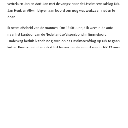
vertrekken Jan en Aart-Jan met de vangst naar de IJsselmeervisafslag Urk.
Jan Henk en Altwin blijven aan boord om nog wat werkzaamheden te
doen.
Ik neem afscheid van de mannen. Om 13:00 uur rijd ik weer in de auto
naar het kantoor van de Nederlandse Vissersbond in Emmeloord.
Onderweg besluit ik toch nog even op de IJsselmeerafslag op Urk te gaan
kijken. Precies op tijd maak ik het lossen van de vangst van de HK-17 mee.
Prachtig om te zien, al die springlevende aal en snoekbaars die aan de
meest biedende koper kan worden verkocht. Een prachtproduct waar heel
veel arbeid en kunde in zit opgesloten.