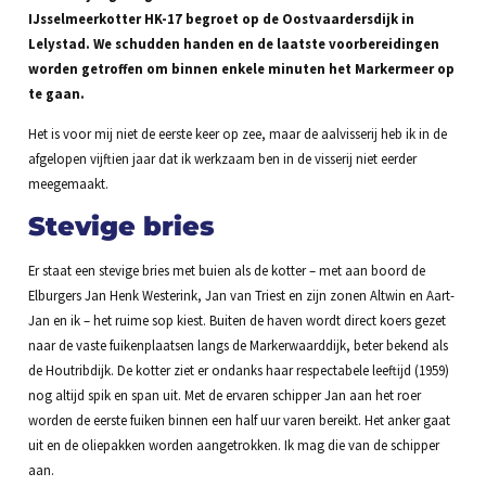
IJsselmeerkotter HK-17 begroet op de Oostvaardersdijk in
Lelystad. We schudden handen en de laatste voorbereidingen
worden getroffen om binnen enkele minuten het Markermeer op
te gaan.
Het is voor mij niet de eerste keer op zee, maar de aalvisserij heb ik in de
afgelopen vijftien jaar dat ik werkzaam ben in de visserij niet eerder
meegemaakt.
Stevige bries
Er staat een stevige bries met buien als de kotter – met aan boord de
Elburgers Jan Henk Westerink, Jan van Triest en zijn zonen Altwin en Aart-
Jan en ik – het ruime sop kiest. Buiten de haven wordt direct koers gezet
naar de vaste fuikenplaatsen langs de Markerwaarddijk, beter bekend als
de Houtribdijk. De kotter ziet er ondanks haar respectabele leeftijd (1959)
nog altijd spik en span uit. Met de ervaren schipper Jan aan het roer
worden de eerste fuiken binnen een half uur varen bereikt. Het anker gaat
uit en de oliepakken worden aangetrokken. Ik mag die van de schipper
aan.