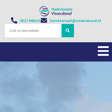
0527 698151
Secretariaat@vissersbond.nl