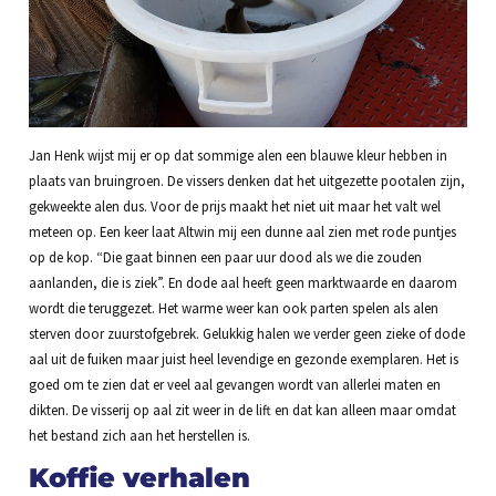
Jan Henk wijst mij er op dat sommige alen een blauwe kleur hebben in
plaats van bruingroen. De vissers denken dat het uitgezette pootalen zijn,
gekweekte alen dus. Voor de prijs maakt het niet uit maar het valt wel
meteen op. Een keer laat Altwin mij een dunne aal zien met rode puntjes
op de kop. “Die gaat binnen een paar uur dood als we die zouden
aanlanden, die is ziek”. En dode aal heeft geen marktwaarde en daarom
wordt die teruggezet. Het warme weer kan ook parten spelen als alen
sterven door zuurstofgebrek. Gelukkig halen we verder geen zieke of dode
aal uit de fuiken maar juist heel levendige en gezonde exemplaren. Het is
goed om te zien dat er veel aal gevangen wordt van allerlei maten en
dikten. De visserij op aal zit weer in de lift en dat kan alleen maar omdat
het bestand zich aan het herstellen is.
Koffie verhalen