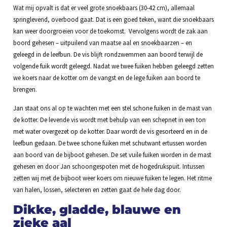
Wat mij opvalt is dat er veel grote snoekbaars (30-42 cm), allemaal
springlevend, overbood gaat. Dat is een goed teken, want die snoekbaars
kan weer doorgroeien voor de toekomst. Vervolgens wordt de zak aan
boord gehesen – uitpuilend van maatse aal en snoekbaarzen – en
geleegd in de leefbun. De vis blijft rondzwemmen aan boord terwijl de
volgende fuik wordt geleegd. Nadat we twee fuiken hebben geleegd zetten
we koers naar de kotter om de vangst en de lege fuiken aan boord te
brengen.
Jan staat ons al op te wachten met een stel schone fuiken in de mast van
de kotter. De levende vis wordt met behulp van een schepnet in een ton
met water overgezet op de kotter. Daar wordt de vis gesorteerd en in de
leefbun gedaan. De twee schone fuiken met schutwant ertussen worden
aan boord van de bijboot gehesen. De set vuile fuiken worden in de mast
gehesen en door Jan schoongespoten met de hogedrukspuit. Intussen
zetten wij met de bijboot weer koers om nieuwe fuiken te legen. Het ritme
van halen, lossen, selecteren en zetten gaat de hele dag door.
Dikke, gladde, blauwe en
zieke aal