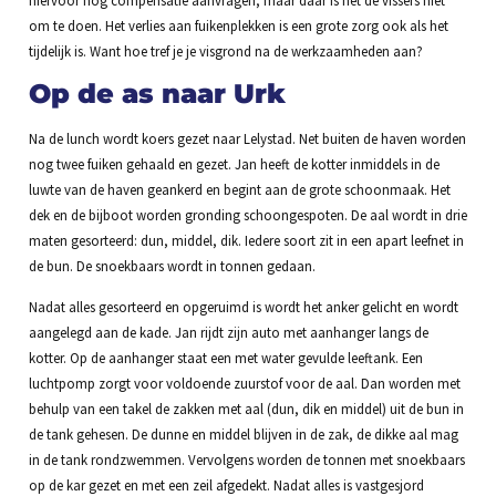
om te doen. Het verlies aan fuikenplekken is een grote zorg ook als het
tijdelijk is. Want hoe tref je je visgrond na de werkzaamheden aan?
Op de as naar Urk
Na de lunch wordt koers gezet naar Lelystad. Net buiten de haven worden
nog twee fuiken gehaald en gezet. Jan heeft de kotter inmiddels in de
luwte van de haven geankerd en begint aan de grote schoonmaak. Het
dek en de bijboot worden gronding schoongespoten. De aal wordt in drie
maten gesorteerd: dun, middel, dik. Iedere soort zit in een apart leefnet in
de bun. De snoekbaars wordt in tonnen gedaan.
Nadat alles gesorteerd en opgeruimd is wordt het anker gelicht en wordt
aangelegd aan de kade. Jan rijdt zijn auto met aanhanger langs de
kotter. Op de aanhanger staat een met water gevulde leeftank. Een
luchtpomp zorgt voor voldoende zuurstof voor de aal. Dan worden met
behulp van een takel de zakken met aal (dun, dik en middel) uit de bun in
de tank gehesen. De dunne en middel blijven in de zak, de dikke aal mag
in de tank rondzwemmen. Vervolgens worden de tonnen met snoekbaars
op de kar gezet en met een zeil afgedekt. Nadat alles is vastgesjord