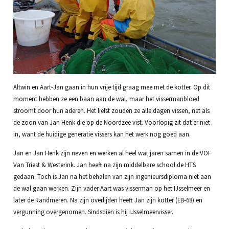
Altwin en Aart-Jan gaan in hun vrije tijd graag mee met de kotter. Op dit
moment hebben ze een baan aan de wal, maar het vissermanbloed
stroomt door hun aderen. Het liefst zouden ze alle dagen vissen, net als
de zoon van Jan Henk die op de Noordzee vist. Voorlopig zit dat er niet
in, want de huidige generatie vissers kan het werk nog goed aan.
Jan en Jan Henk zijn neven en werken al heel wat jaren samen in de VOF
Van Triest & Westerink. Jan heeft na zijn middelbare school de HTS
gedaan. Toch is Jan na het behalen van zijn ingenieursdiploma niet aan
de wal gaan werken. Zijn vader Aart was visserman op het IJsselmeer en
later de Randmeren. Na zijn overlijden heeft Jan zijn kotter (EB-68) en
vergunning overgenomen. Sindsdien is hij IJsselmeervisser.