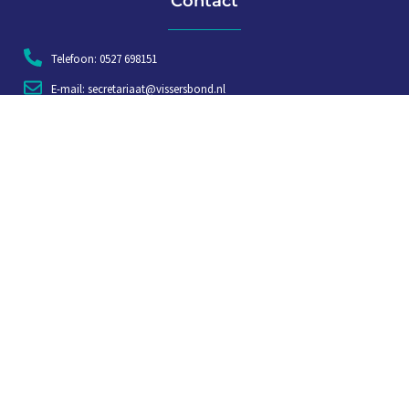
Contact
Telefoon: 0527 698151
E-mail: secretariaat@vissersbond.nl
Adres: Het spijk 20, 8321 WT Urk
Aanmelden voor weekjournaal