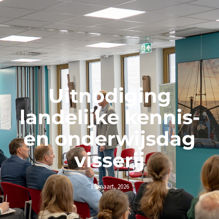
Uitnodiging
landelijke kennis-
en onderwijsdag
visserij
19 maart, 2026