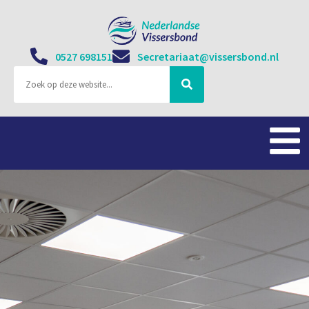
0527 698151
Secretariaat@vissersbond.nl