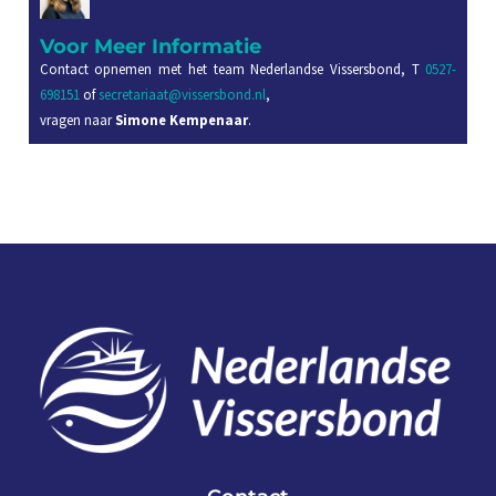
Voor Meer Informatie
Contact opnemen met het team Nederlandse Vissersbond, T
0527-
698151
of
secretariaat@vissersbond.nl
,
vragen naar
Simone Kempenaar
.