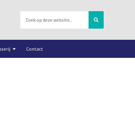
sserij
Contact
2-10-2015