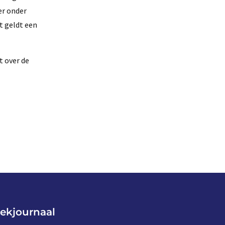
er onder
et geldt een
t over de
ekjournaal