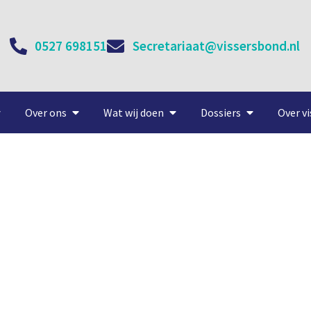
0527 698151
Secretariaat@vissersbond.nl
Over ons
Wat wij doen
Dossiers
Over vi
ng Nederlandse visquota 2