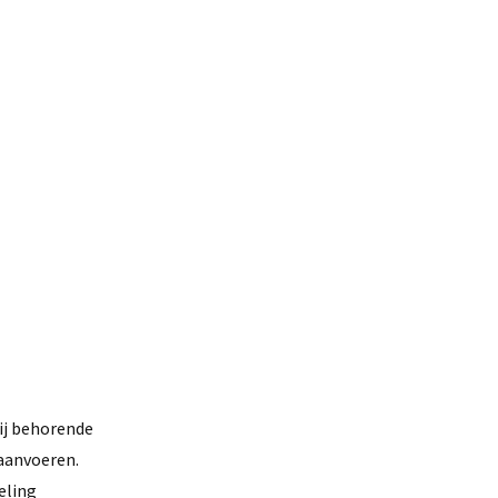
ij behorende
aanvoeren.
eling