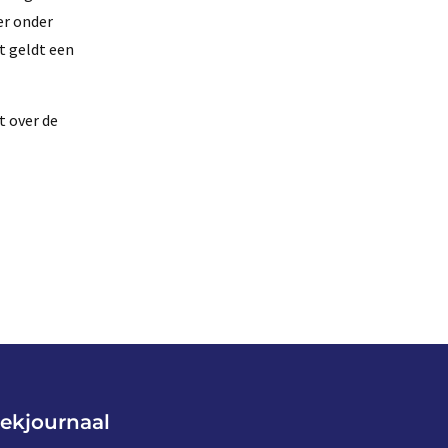
er onder
et geldt een
t over de
ekjournaal