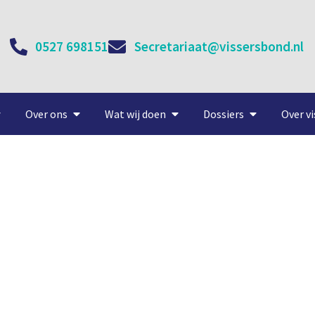
0527 698151
Secretariaat@vissersbond.nl
Over ons
Wat wij doen
Dossiers
Over vi
ng Nederlandse visquota 2