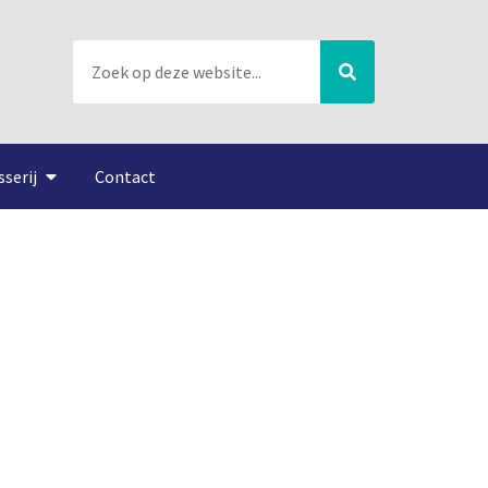
sserij
Contact
5-08-2016