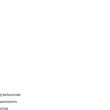
ij behorende
aanvoeren.
eling