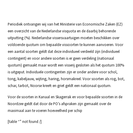
Periodiek ontvangen wij van het Ministerie van Economische Zaken (EZ)
een overzicht van de Nederlandse visquota en de daarbij behorende
uitputting (%). Nederlandse vissersvaartuigen moeten beschikken over
voldoende quotum om bepaalde vissoorten te kunnen aanvoeren. Voor
een aantal soorten geldt dat deze individueel verdeeld zijn (individueel
contingent) en voor andere soorten is er geen verdeling (nationaal
quotum) gemaakt maar wordt een visserij gesloten als het quotum 100%
is uitgeput. Individuele contingenten zijn er onder andere voor schol,
tong, kabeljauw, wijting, haring, horsmakreel. Voor soorten als rog, bot,
schar, tarbot, Noorse kreeft en griet geldt een nationaal quotum.
Voor de soorten in Kanaal en Skagerrak en voor bepaalde soorten in de
Noordzee geldt dat door de PO’s afspraken zijn gemaakt over de
maximaal aan te voeren hoeveelheid per schip
[table “” not found /]