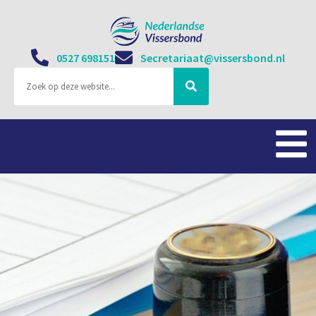
0527 698151
Secretariaat@vissersbond.nl