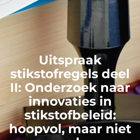
Uitspraak
stikstofregels deel
II: Onderzoek naar
innovaties in
stikstofbeleid:
hoopvol, maar niet