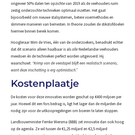
ongeveer 50% dalen ten opzichte van 2019 als de veehouders ruim
zestig onderzochte technieken optimaal inzetten. Het gaat
bijvoorbeeld om nieuwe stalsystemen, betere voermethodes en
slimmere manieren van bemesten. In theorie zouden de stikstofdoelen
hiermee binnen bereik komen.
Hoogleraar Wim de Vries, één van de onderzoekers, benadrukt echter
dat dit scenario alleen haalbaar is als
alle
Nederlandse veehouders
meedoen én de technieken perfect worden uitgevoerd. Hij
waarschuwt:
“Krimp van de veestapel blijft een realistisch scenario,
want deze inschatting is erg optimistisch.”
Kostenplaatje
De kosten voor deze innovaties worden geschat op €400 miljoen per
jaar. Hoewel dit een fors bedrag is, ligt het lager dan de miljarden die
nodig zijn voor de uitkoopregelingen om boeren te laten stoppen.
Landbouwminister Femke Wiersma (BBB) zet innovatie dan ook hoog
op de agenda. Ze wil tussen de €1,25 miljard en €2,5 miljard