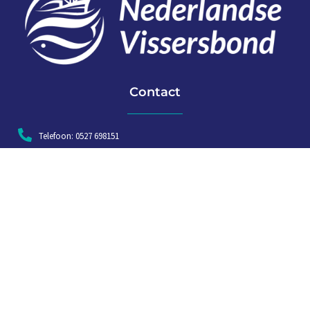
Contact
Telefoon: 0527 698151
E-mail: secretariaat@vissersbond.nl
Adres: Het spijk 20, 8321 WT Urk
Aanmelden voor weekjournaal