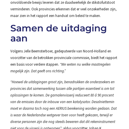
onvoldoende bewijs leveren dat ze daadwerkelijk de stikstofuitstoot
verminderen. Ook provincies erkennen dat er veel onzekerheden zijn,
maar zien in het rapport een handvat om beleid te maken.
Samen de uitdaging
aan
Volgens Jelle Beemsterboer, gedeputeerde van Noord-Holland en
voorzitter van de betrokken provinciale commissie, biedt het rapport
een basis voor verdere stappen.
“We weten nu welke maatregelen
mogelijk zijn. Dat geeft ons richting.”
“Hoewel de uitdagingen groot zijn, benadrukken de onderzoekers en
provincies dat samenwerking tussen alle partijen essentieel is om tot
oplossingen te komen. De garnalenvisserij reduceert 80 á 90 procent
van de emissies door de inbouw van een katalysator. Desalniettemin
moet er daarna toch nog een AERIUS berekening worden gedaan. Dat
is waar de Nederlandse wetgever toen voor heeft gekozen, terwijl er
diverse personen zijn die nog steeds beweren dat dit rekeninstrument
niet voor de visserij is ontworpen”;
aldus voorzitter Johan K.