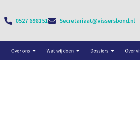
0527 698151
Secretariaat@vissersbond.nl
Over ons
Wat wij doen
Dossiers
Over vi
Tijden over vissers en cont