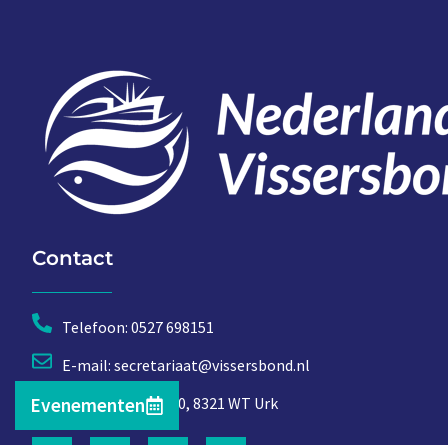
Contact
Telefoon: 0527 698151
E-mail: secretariaat@vissersbond.nl
Evenementen
Adres: Het spijk 20, 8321 WT Urk