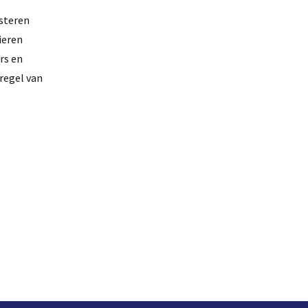
esteren
ieren
rs en
regel van