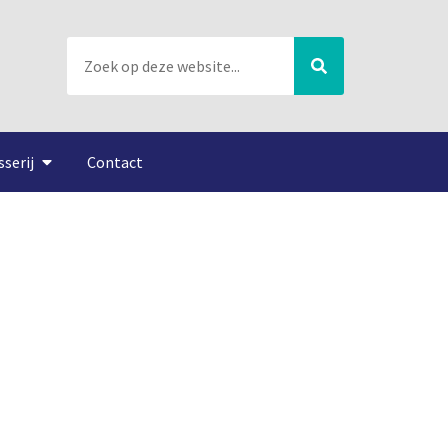
sserij
Contact
roleurs terugkijken