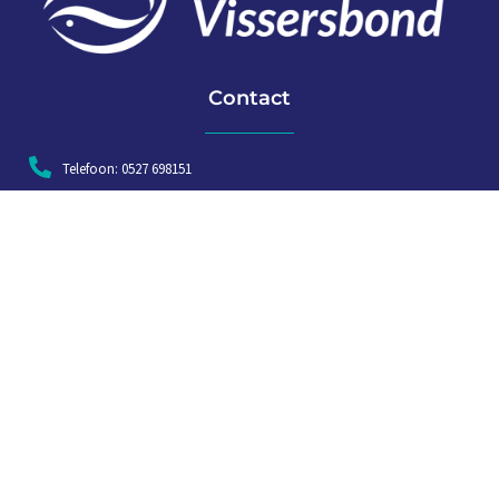
Contact
Telefoon: 0527 698151
E-mail: secretariaat@vissersbond.nl
Adres: Het spijk 20, 8321 WT Urk
Aanmelden voor weekjournaal