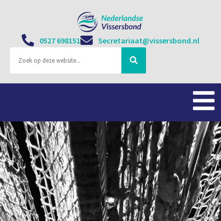
0527 698151
Secretariaat@vissersbond.nl