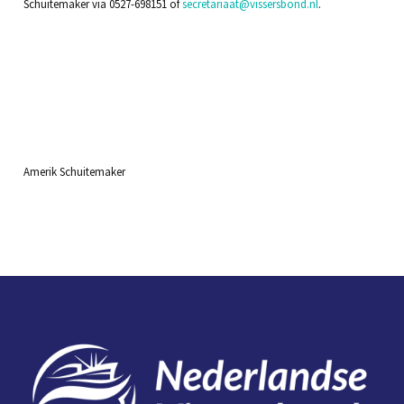
Schuitemaker via 0527-698151 of
secretariaat@vissersbond.nl
.
Amerik Schuitemaker