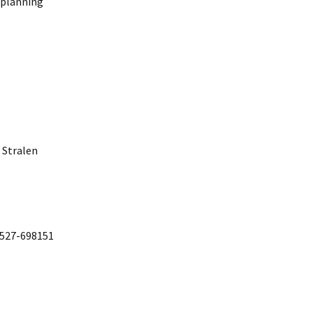
 planning
 Stralen
0527-698151