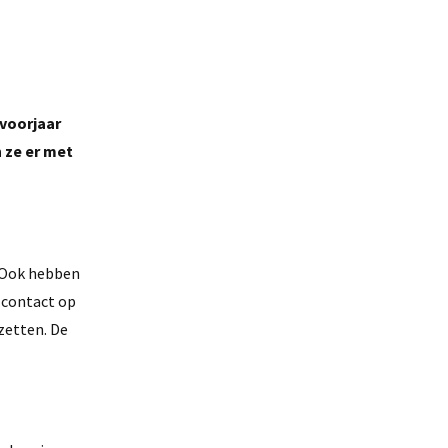
voorjaar
 ze er met
. Ook hebben
 contact op
zetten. De