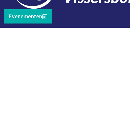
Evenementen
Contact
Telefoon: 0527 698151
E-mail: secretariaat@vissersbond.nl
Adres: Het spijk 20, 8321 WT Urk
© 2026 | RSH ICT Management