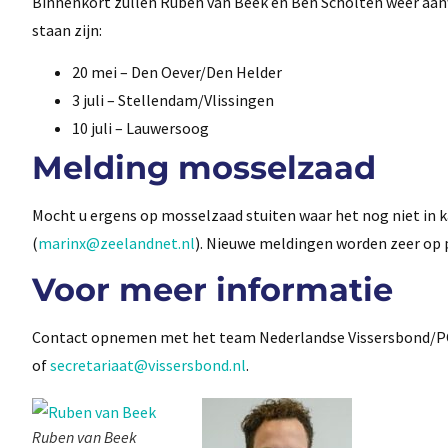
Binnenkort zullen Ruben van Beek en Ben Scholten weer aanwe
staan zijn:
20 mei – Den Oever/Den Helder
3 juli – Stellendam/Vlissingen
10 juli – Lauwersoog
Melding mosselzaad
Mocht u ergens op mosselzaad stuiten waar het nog niet in k
(
marinx@zeelandnet.nl
). Nieuwe meldingen worden zeer op p
Voor meer informatie
Contact opnemen met het team Nederlandse Vissersbond/PO D
of
secretariaat@vissersbond.nl
.
Ruben van Beek