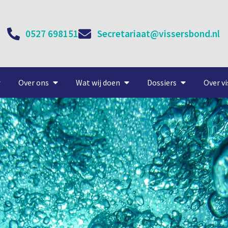
0527 698151
Secretariaat@vissersbond.nl
Over ons
Wat wij doen
Dossiers
Over vi