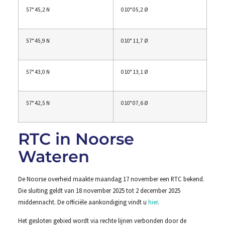
57° 45,2 N
010° 05,2 Ø
57° 45,9 N
010° 11,7 Ø
57° 43,0 N
010° 13,1 Ø
57° 42,5 N
010° 07,6 Ø
RTC in Noorse
Wateren
De Noorse overheid maakte maandag 17 november een RTC bekend.
Die sluiting geldt van 18 november 2025 tot 2 december 2025
middennacht. De officiële aankondiging vindt u
hier
.
Het gesloten gebied wordt via rechte lijnen verbonden door de