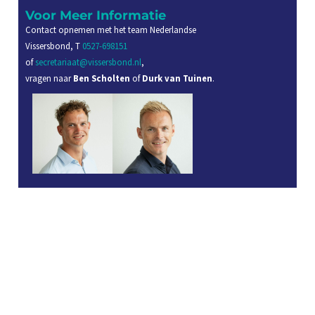
Voor Meer Informatie
Contact opnemen met het team Nederlandse
Vissersbond, T
0527-698151
of
secretariaat@vissersbond.nl
,
vragen naar
Ben Scholten
of
Durk van Tuinen
.