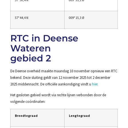
57° 50,4 N
009° 33,1 Ø
57° 44,4 N
009° 15,3 Ø
RTC in Deense
Wateren
gebied 2
De Deense overheid maakte maandag 10 november opnieuw een RTC
bekend. Deze sluiting geldt van 12 november 2025 tot 2 december
2025 middennacht. De officiële aankondiging vindt u
hier
.
Het gesloten gebied wordt via rechte lijnen verbonden door de
volgende coördinaten:
Breedtegraad
Lengtegraad