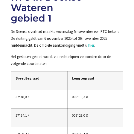
Wateren
gebied 1
De Deense overheid maakte woensdag 5 november een RTC bekend.
De sluiting geldt van 6 november 2025 tot 26 november 2025
middennacht. De officiële aankondiging vindt u
hier
.
Het gesloten gebied wordt via rechte lijnen verbonden door de
volgende coördinaten:
Breedtegraad
Lengtegraad
57° 48,0 N
009° 10,3 Ø
57° 54,1 N
009° 29,0 Ø