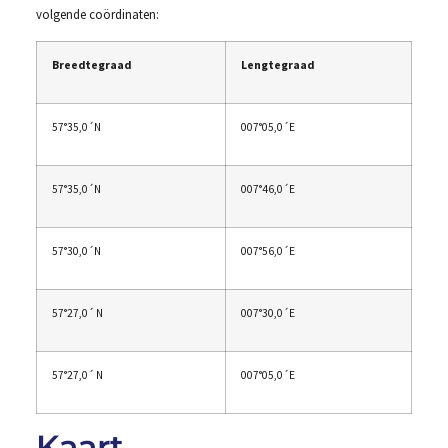
volgende coördinaten:
Breedtegraad
Lengtegraad
57°35,0´N
007°05,0´E
57°35,0´N
007°46,0´E
57°30,0´N
007°56,0´E
57°27,0´ N
007°30,0´E
57°27,0´ N
007°05,0´E
Kaart