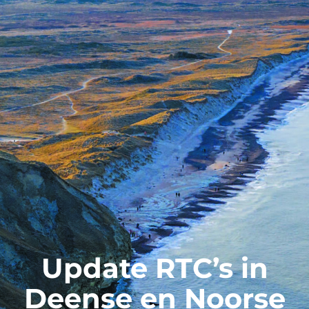
Update RTC’s in
Deense en Noorse