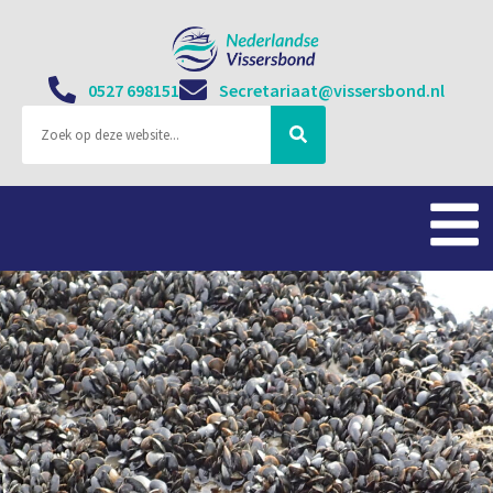
0527 698151
Secretariaat@vissersbond.nl