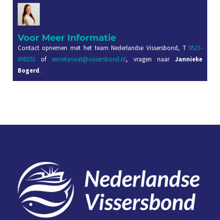
Voor Meer Informatie
Contact opnemen met het team Nederlandse Vissersbond, T
0527-
698151
of
secretariaat@vissersbond.nl
, vragen naar
Jannieke
Bogerd
.